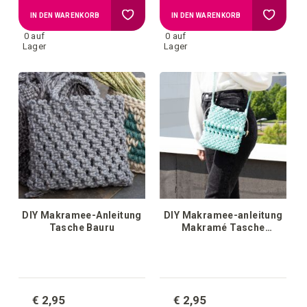
Zur
Zur
IN DEN WARENKORB
IN DEN WARENKORB
0 auf
0 auf
Wunschliste
Wunschl
Lager
Lager
hinzufügen
hinzufü
DIY Makramee-Anleitung
DIY Makramee-anleitung
Tasche Bauru
Makramé Tasche
Marrakesh
€ 2,95
€ 2,95