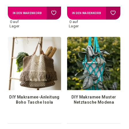
Zur
Zur
IN DEN WARENKORB
IN DEN WARENKORB
0 auf
0 auf
Wunschliste
Wunschl
Lager
Lager
hinzufügen
hinzufü
DIY Makramee-Anleitung
DIY Makramee Muster
Boho Tasche Isola
Netztasche Modena