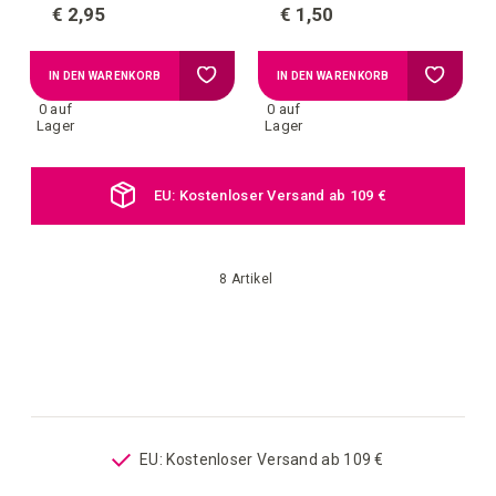
€ 2,95
€ 1,50
Zur
Zur
IN DEN WARENKORB
IN DEN WARENKORB
0 auf
0 auf
Wunschliste
Wunschl
Lager
Lager
hinzufügen
hinzufü
EU: Kostenloser Versand ab 109 €
8
Artikel
EU: Kostenloser Versand ab 109 €