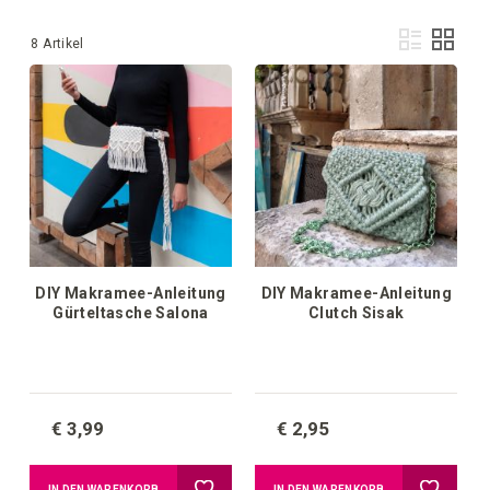
Anz
Liste
Raste
8
Artikel
als
DIY Makramee-Anleitung
DIY Makramee-Anleitung
Gürteltasche Salona
Clutch Sisak
€ 3,99
€ 2,95
Zur
Zur
IN DEN WARENKORB
IN DEN WARENKORB