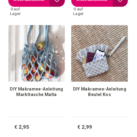
0 auf
0 auf
Wunschliste
Wunschl
Lager
Lager
hinzufügen
hinzufü
DIY Makramee-Anleitung
DIY Makramee-Anleitung
Markttasche Malta
Beutel Kos
€ 2,95
€ 2,99