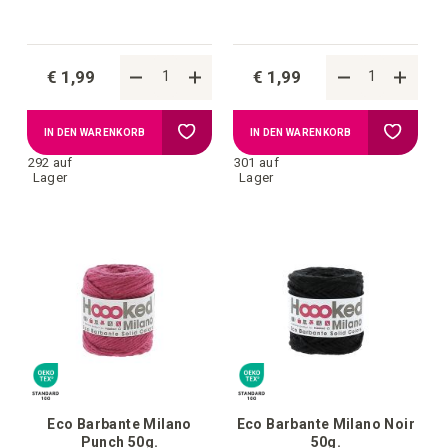
€ 1,99
€ 1,99
Zur
Zur
IN DEN WARENKORB
IN DEN WARENKORB
292 auf
301 auf
Wunschliste
Wunschl
Lager
Lager
hinzufügen
hinzufü
Eco Barbante Milano
Eco Barbante Milano Noir
Punch 50g.
50g.