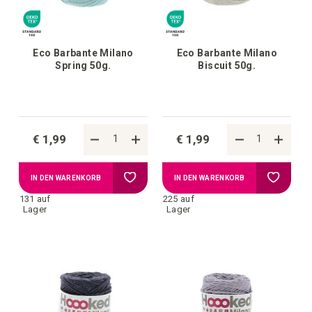
Eco Barbante Milano
Eco Barbante Milano
Spring 50g.
Biscuit 50g.
€ 1,99
€ 1,99
Zur
Zur
IN DEN WARENKORB
IN DEN WARENKORB
131 auf
225 auf
Wunschliste
Wunschl
Lager
Lager
hinzufügen
hinzufü