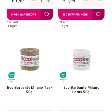
€ 1,99
€ 1,99
Zur
Zur
IN DEN WARENKORB
IN DEN WARENKORB
198 auf
3 auf
Wunschliste
Wunschl
Lager
Lager
hinzufügen
hinzufü
Eco Barbante Milano Teak
Eco Barbante Milano
50g.
Lotus 50g.