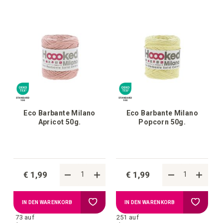
hinzufügen
hinzufü
Eco Barbante Milano
Eco Barbante Milano
Apricot 50g.
Popcorn 50g.
€ 1,99
€ 1,99
Zur
Zur
IN DEN WARENKORB
IN DEN WARENKORB
73 auf
251 auf