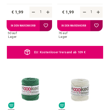
€ 1,99
€ 1,99
Zur
Zur
IN DEN WARENKORB
IN DEN WARENKORB
50 auf
76 auf
Wunschliste
Wunschl
Lager
Lager
hinzufügen
hinzufü
EU: Kostenloser Versand ab 109 €