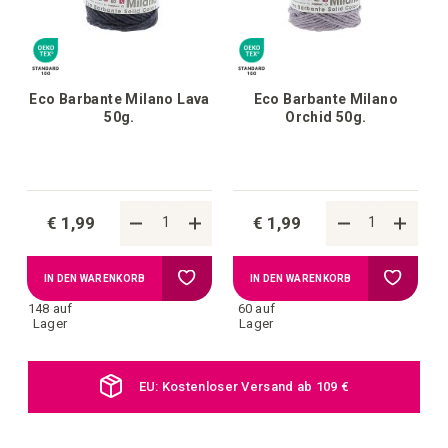
Eco Barbante Milano Lava
Eco Barbante Milano
50g.
Orchid 50g.
€ 1,99
€ 1,99
Zur
Zur
IN DEN WARENKORB
IN DEN WARENKORB
148 auf
60 auf
Wunschliste
Wunschl
Lager
Lager
hinzufügen
hinzufü
EU: Kostenloser Versand ab 109 €