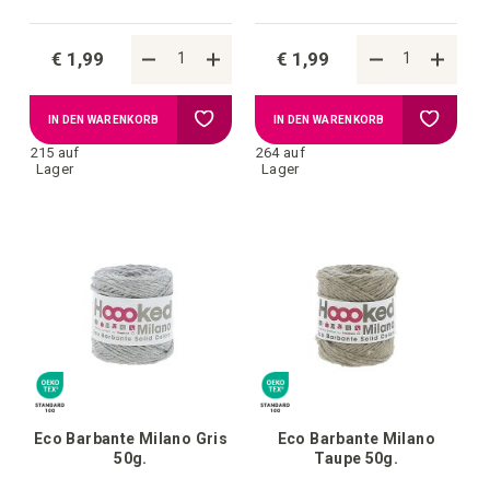
€ 1,99
€ 1,99
Zur
Zur
IN DEN WARENKORB
IN DEN WARENKORB
215 auf
264 auf
Wunschliste
Wunschl
Lager
Lager
hinzufügen
hinzufü
Eco Barbante Milano Gris
Eco Barbante Milano
50g.
Taupe 50g.