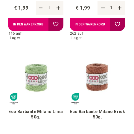
€ 1,99
€ 1,99
Zur
Zur
IN DEN WARENKORB
IN DEN WARENKORB
116 auf
262 auf
Wunschliste
Wunschl
Lager
Lager
hinzufügen
hinzufü
Eco Barbante Milano Lima
Eco Barbante Milano Brick
50g.
50g.