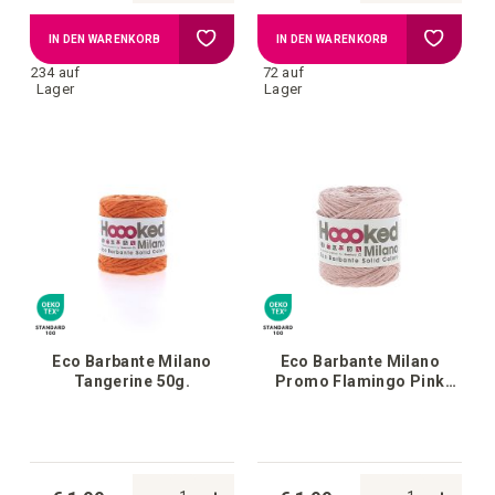
Zur
Zur
IN DEN WARENKORB
IN DEN WARENKORB
234 auf
72 auf
Wunschliste
Wunschl
Lager
Lager
hinzufügen
hinzufü
Eco Barbante Milano
Eco Barbante Milano
Tangerine 50g.
Promo Flamingo Pink
50g.