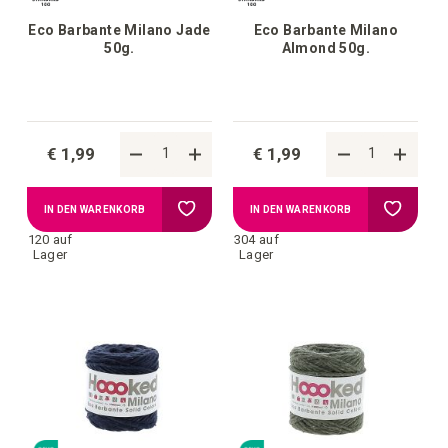
Eco Barbante Milano Jade
Eco Barbante Milano
50g.
Almond 50g.
€ 1,99
€ 1,99
Zur
Zur
IN DEN WARENKORB
IN DEN WARENKORB
120 auf
304 auf
Wunschliste
Wunschl
Lager
Lager
hinzufügen
hinzufü