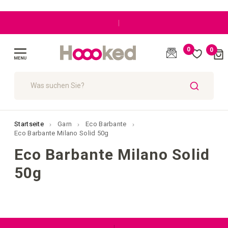
|
0
0
Cart
(
)
Navigation
umschalten
SUCHE
Startseite
Garn
Eco Barbante
Eco Barbante Milano Solid 50g
Eco Barbante Milano Solid
50g