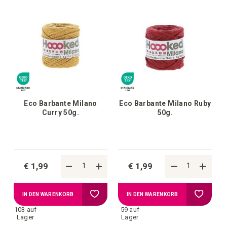
Eco Barbante Milano
Eco Barbante Milano Ruby
Curry 50g.
50g.
€ 1,99
€ 1,99
Zur
Zur
IN DEN WARENKORB
IN DEN WARENKORB
103 auf
59 auf
Wunschliste
Wunschl
Lager
Lager