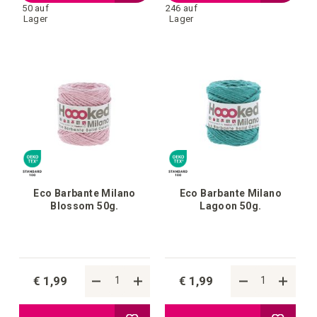
50 auf
246 auf
Wunschliste
Wunschl
Lager
Lager
hinzufügen
hinzufü
Eco Barbante Milano
Eco Barbante Milano
Blossom 50g.
Lagoon 50g.
€ 1,99
€ 1,99