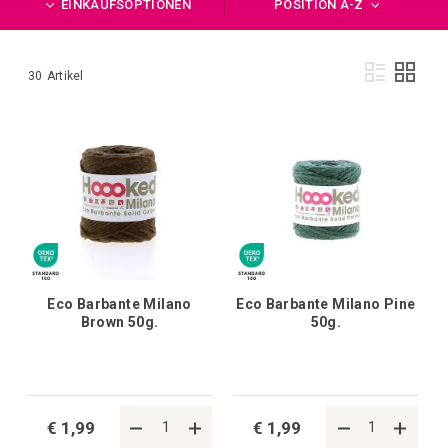
EINKAUFSOPTIONEN
POSITION A-Z
Anz
Liste
Raste
30
Artikel
als
Eco Barbante Milano
Eco Barbante Milano Pine
Brown 50g.
50g.
€ 1,99
€ 1,99