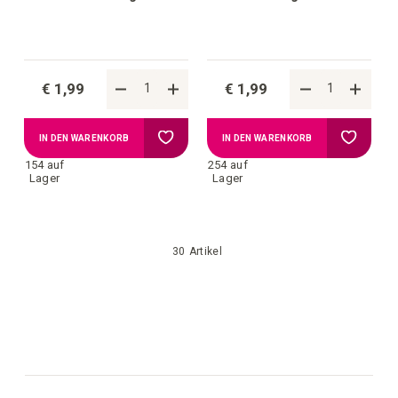
€ 1,99
€ 1,99
Zur
Zur
IN DEN WARENKORB
IN DEN WARENKORB
154 auf
254 auf
Wunschliste
Wunschl
Lager
Lager
hinzufügen
hinzufü
30
Artikel