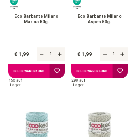
Eco Barbante Milano
Eco Barbante Milano
Marina 50g.
Aspen 50g.
€ 1,99
€ 1,99
Zur
Zur
IN DEN WARENKORB
IN DEN WARENKORB
150 auf
299 auf
Wunschliste
Wunschl
Lager
Lager
hinzufügen
hinzufü