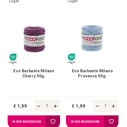
Wunschliste
Wunschl
Lager
Lager
hinzufügen
hinzufü
Eco Barbante Milano
Eco Barbante Milano
Cherry 50g.
Provence 50g.
€ 1,99
€ 1,99
Zur
Zur
IN DEN WARENKORB
IN DEN WARENKORB