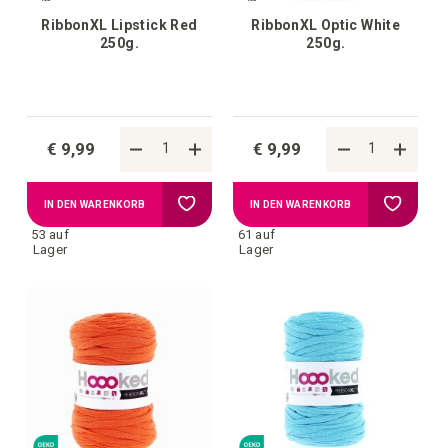
RibbonXL Lipstick Red
RibbonXL Optic White
250g.
250g.
€ 9,99
€ 9,99
Zur
Zur
IN DEN WARENKORB
IN DEN WARENKORB
53 auf
61 auf
Wunschliste
Wunschl
Lager
Lager
hinzufügen
hinzufü