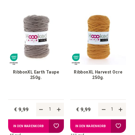
hinzufü
hinzufügen
RibbonXL Earth Taupe
RibbonXL Harvest Ocre
250g.
250g.
€ 9,99
€ 9,99
Zur
Zur
IN DEN WARENKORB
IN DEN WARENKORB