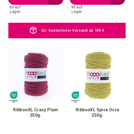
60 auf
93 auf
Wunschliste
Wunschl
Lager
Lager
hinzufügen
hinzufü
Täglich neue Farben online
RibbonXL Crazy Plum
RibbonXL Spice Ocre
250g.
250g.