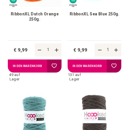
RibbonXL Dutch Orange
RibbonXL Sea Blue 250g.
250g.
€ 9,99
€ 9,99
Zur
Zur
IN DEN WARENKORB
IN DEN WARENKORB
49 auf
131 auf
Wunschliste
Wunschl
Lager
Lager
hinzufügen
hinzufü