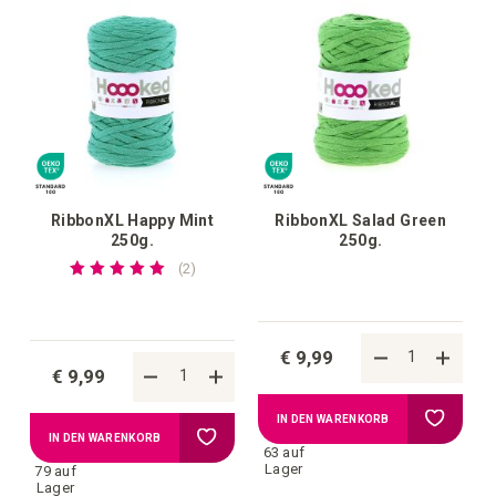
RibbonXL Happy Mint
RibbonXL Salad Green
250g.
250g.
Bewertung:
bewertungen
2
100%
€ 9,99
€ 9,99
Zur
IN DEN WARENKORB
Zur
IN DEN WARENKORB
63 auf
Wunschl
Lager
79 auf
Wunschliste
Lager