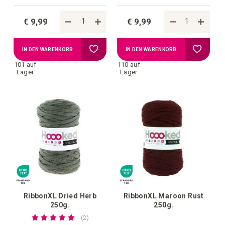
€ 9,99
€ 9,99
Zur
Zur
IN DEN WARENKORB
IN DEN WARENKORB
101 auf
110 auf
Wunschliste
Wunschl
Lager
Lager
hinzufügen
hinzufü
RibbonXL Dried Herb
RibbonXL Maroon Rust
250g.
250g.
Bewertung:
bewertungen
2
100%