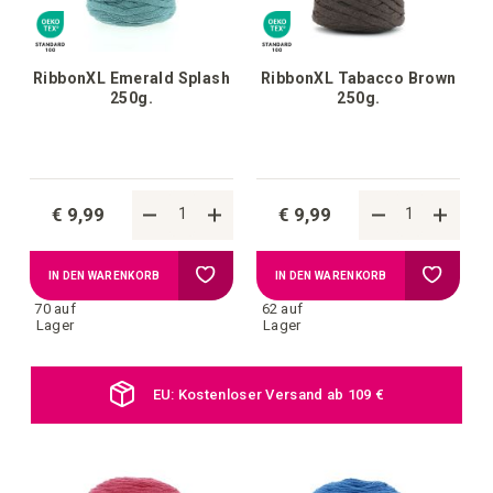
RibbonXL Emerald Splash
RibbonXL Tabacco Brown
250g.
250g.
€ 9,99
€ 9,99
Zur
Zur
IN DEN WARENKORB
IN DEN WARENKORB
70 auf
62 auf
Wunschliste
Wunschl
Lager
Lager
hinzufügen
hinzufü
Täglich neue Farben online