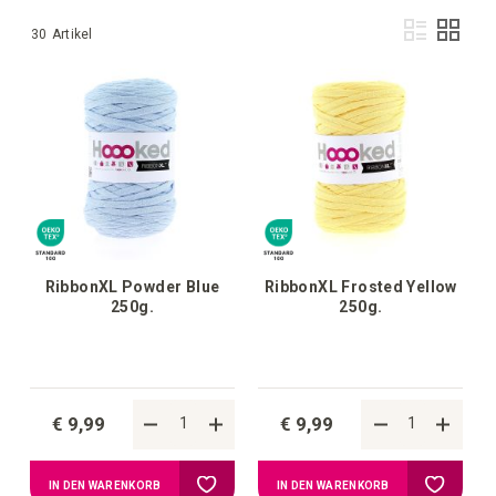
Anz
Liste
Raste
30
Artikel
als
RibbonXL Powder Blue
RibbonXL Frosted Yellow
250g.
250g.
€ 9,99
€ 9,99
Zur
Zur
IN DEN WARENKORB
IN DEN WARENKORB