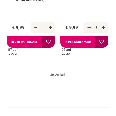
€ 9,99
€ 9,99
Zur
Zur
IN DEN WARENKORB
IN DEN WARENKORB
87 auf
95 auf
Wunschliste
Wunschl
Lager
Lager
hinzufügen
hinzufü
30
Artikel