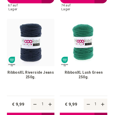
67 auf
74 auf
Wunschliste
Wunschl
Lager
Lager
hinzufügen
hinzufü
RibbonXL Riverside Jeans
RibbonXL Lush Green
250g.
250g.
€ 9,99
€ 9,99