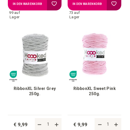
Zur
Zur
IN DEN WARENKORB
IN DEN WARENKORB
99 auf
73 auf
Wunschliste
Wunschl
Lager
Lager
hinzufügen
hinzufü
RibbonXL Silver Grey
RibbonXL Sweet Pink
250g.
250g.
€ 9,99
€ 9,99