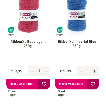
RibbonXL Bubblegum
RibbonXL Imperial Blue
250g.
250g.
€ 9,99
€ 9,99
Zur
Zur
IN DEN WARENKORB
IN DEN WARENKORB
91 auf
50 auf
Wunschliste
Wunschl
Lager
Lager
hinzufügen
hinzufü