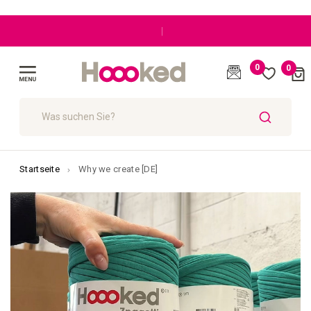
|
0
0
Cart
(
)
Navigation
umschalten
SUCHE
Startseite
Why we create [DE]