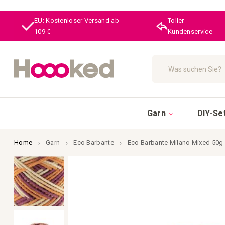
EU: Kostenloser Versand ab
Toller
|
109 €
Kundenservice
Suche
Garn
DIY-Se
Home
Garn
Eco Barbante
Eco Barbante Milano Mixed 50g
Zum
Ende
der
Bildgalerie
springen