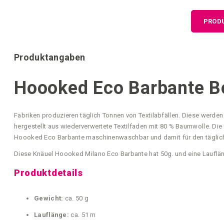
der
Bildgalerie
PROD
springen
Produktangaben
Hoooked Eco Barbante B
Fabriken produzieren täglich Tonnen von Textilabfällen. Diese werd
hergestellt aus wiederverwertete Textilfaden mit 80 % Baumwolle. D
Hoooked Eco Barbante maschinenwaschbar und damit für den tägliche
Diese Knäuel Hoooked Milano Eco Barbante hat 50g. und eine Lauflän
Produktdetails
Gewicht:
ca. 50 g
Lauflänge:
ca. 51 m