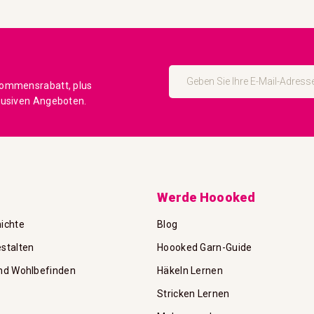
Melden
Sie
kommensrabatt, plus
sich
lusiven Angeboten.
für
unseren
Newsletter
an:
Werde Hoooked
ichte
Blog
stalten
Hoooked Garn-Guide
nd Wohlbefinden
Häkeln Lernen
Stricken Lernen