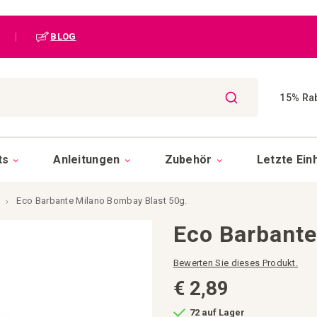
|
BLOG
15% Rab
SUCHE
ts
Anleitungen
Zubehör
Letzte Ein
Eco Barbante Milano Bombay Blast 50g.
Eco Barbante
Bewerten Sie dieses Produkt.
€ 2,89
72 auf Lager