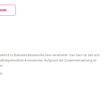
NGEN
ked Eco Barbante Baumwolle Garn verarbeitet. Das Garn ist zart und
re selbstgemachten Accessoires. Aufgrund der Zusammensetzung ist
en.
mm.