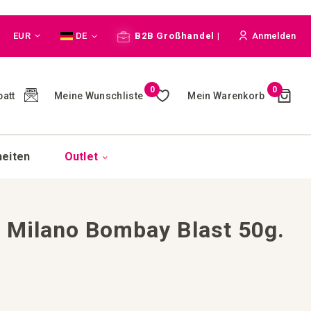
Währung
Sprache
EUR
DE
B2B Großhandel |
Anmelden
Cart
0
0
Meine Wunschliste
Mein Warenkorb
att
(
)
heiten
Outlet
 Milano Bombay Blast 50g.