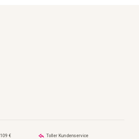
hsliste hinzufügen
 hinzufügen
 109 €
Toller Kundenservice