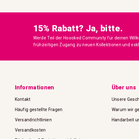
15% Rabatt? Ja, bitte.
Werde Teil der Hoooked Community für deinen Will
frühzeitigen Zugang zu neuen Kollektionen und exk
Informationen
Über uns
Kontakt
Unsere Gesch
Häufig gestellte Fragen
Warum wir ge
Versandrichtlinien
Handarbeit u
Versandkosten