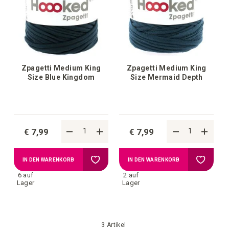
Zpagetti Medium King
Zpagetti Medium King
Size Blue Kingdom
Size Mermaid Depth
€ 7,99
€ 7,99
Zur
Zur
IN DEN WARENKORB
IN DEN WARENKORB
6 auf
2 auf
Wunschliste
Wunschl
Lager
Lager
hinzufügen
hinzufü
3
Artikel