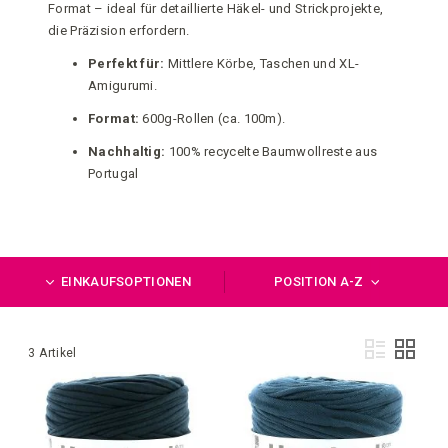
Format – ideal für detaillierte Häkel- und Strickprojekte,
die Präzision erfordern.
Perfekt für:
Mittlere Körbe, Taschen und XL-
Amigurumi.
Format:
600g-Rollen (ca. 100m).
Nachhaltig:
100% recycelte Baumwollreste aus
Portugal
EINKAUFSOPTIONEN
POSITION A-Z
Anz
Liste
Raste
3
Artikel
als