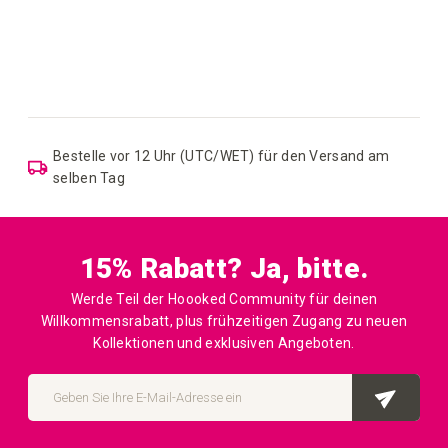
Bestelle vor 12 Uhr (UTC/WET) für den Versand am
selben Tag
15% Rabatt? Ja, bitte.
Werde Teil der Hoooked Community für deinen
Willkommensrabatt, plus frühzeitigen Zugang zu neuen
Kollektionen und exklusiven Angeboten.
Melden
Sie
ABO
sich
für
unseren