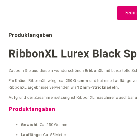
der
Bildgalerie
PROD
springen
Produktangaben
RibbonXL Lurex Black Sp
Zaubern Sie aus diesem wunderschönen
RibbonXL
mit Lurex tolle Sc
Ein Knäuel RibbonXL wiegt ca.
250 Gramm
und hat eine Lauflänge vo
RibbonXL Ergebnisse verwenden wir
12 mm-Stricknadeln
.
Aufgrund der Zusammensetzung ist RibbonXL maschinenwaschbar und 
Produktangaben
Gewicht:
Ca. 250 Gramm
Lauflänge:
Ca. 85 Meter