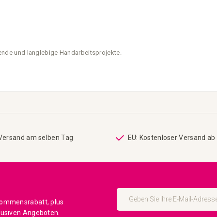
nzende und langlebige Handarbeitsprojekte.
 Versand am selben Tag
EU: Kostenloser Versand ab
Melden
Sie
kommensrabatt, plus
sich
lusiven Angeboten.
für