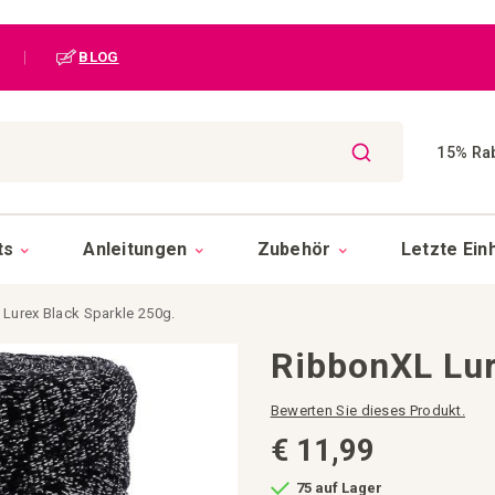
|
BLOG
15% Rab
SUCHE
ts
Anleitungen
Zubehör
Letzte Ein
Lurex Black Sparkle 250g.
RibbonXL Lur
Bewerten Sie dieses Produkt.
€ 11,99
75 auf Lager