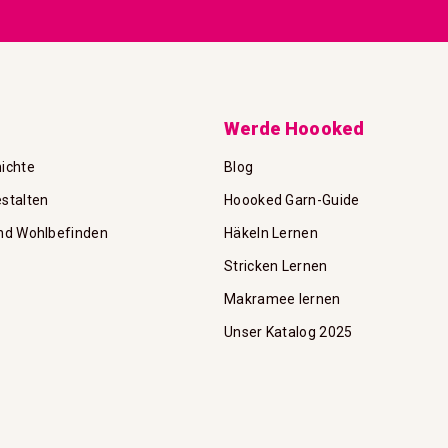
unseren
Newsletter
an:
Werde Hoooked
ichte
Blog
stalten
Hoooked Garn-Guide
nd Wohlbefinden
Häkeln Lernen
Stricken Lernen
Makramee lernen
Unser Katalog 2025