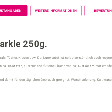
UKTANGABEN
WEITERE INFORMATIONEN
BEWERTU
arkle 250g.
hals, Tücher, Kissen usw. Der Lurexanteil ist selbstverständlich auch recyc
n ca.
85 Meter
, ausreichend für eine Fläche von ca.
40 x 40 cm
. Wir empf
damit für den täglichen Gebrauch geeignet. Waschanleitung: Kalt wasche