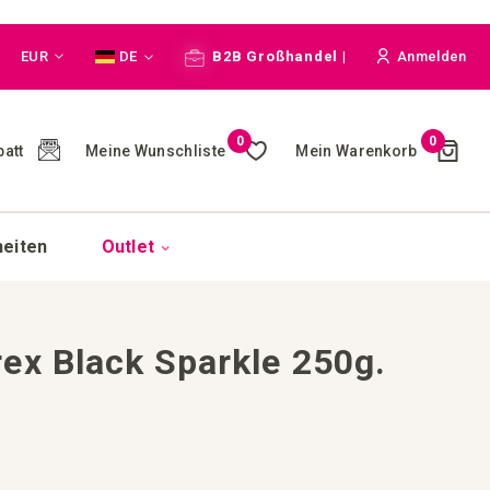
Währung
Sprache
EUR
DE
B2B Großhandel |
Anmelden
Cart
0
0
Meine Wunschliste
Mein Warenkorb
att
(
)
heiten
Outlet
ex Black Sparkle 250g.