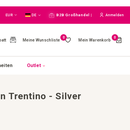
Währung
Sprache
EUR
DE
B2B Großhandel |
Anmelden
Cart
0
0
Meine Wunschliste
Mein Warenkorb
att
(
)
heiten
Outlet
 Trentino - Silver