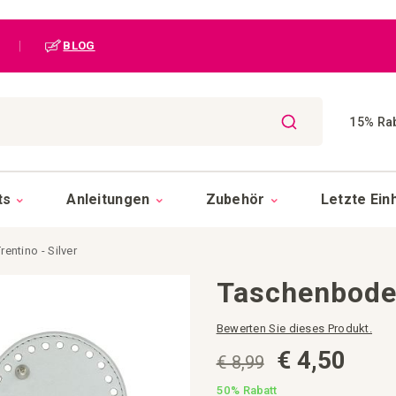
|
BLOG
15% Rab
SUCHE
ts
Anleitungen
Zubehör
Letzte Ein
entino - Silver
Taschenboden
Bewerten Sie dieses Produkt.
€ 4,50
€ 8,99
50%
Rabatt