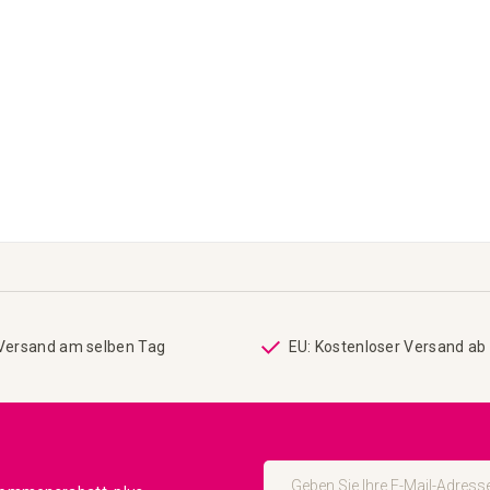
 Versand am selben Tag
EU: Kostenloser Versand ab
Melden
Sie