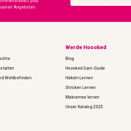
kommensrabatt, plus
sich
lusiven Angeboten.
für
unseren
Newsletter
an:
Werde Hoooked
ichte
Blog
stalten
Hoooked Garn-Guide
nd Wohlbefinden
Häkeln Lernen
Stricken Lernen
Makramee lernen
Unser Katalog 2025