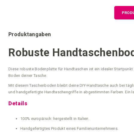
der
Bildgalerie
PROD
springen
Produktangaben
Robuste Handtaschenbod
Diese robuste Bodenplatte für Handtaschen ist ein idealer Startpunk
Boden deiner Tasche.
Mit diesem Taschenboden bleibt deine DIY‑Handtasche auch bei täglic
und handgefertigte Handtaschengriffe in abgestimmten Farben. Ein l
Details
100% europäisch: hergestellt in Italien.
Handgefertigtes Produkt eines Familienunternehmens.