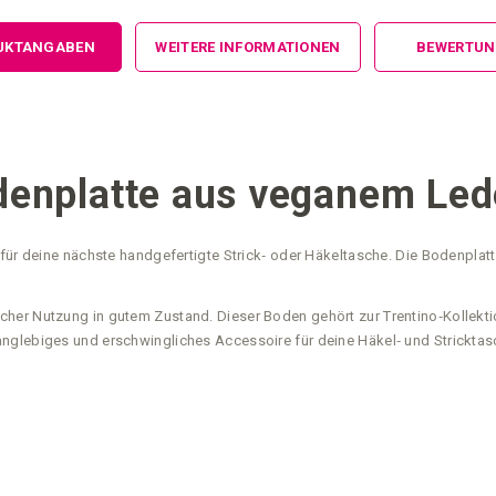
UKTANGABEN
WEITERE INFORMATIONEN
BEWERTU
enplatte aus veganem Lede
t für deine nächste handgefertigte Strick‑ oder Häkeltasche. Die Bodenpl
her Nutzung in gutem Zustand. Dieser Boden gehört zur Trentino‑Kollekti
anglebiges und erschwingliches Accessoire für deine Häkel‑ und Stricktas