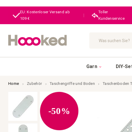
EU: Kostenloser Versand ab
Toller
|
109 €
Kundenservice
Suche
Garn
DIY-Se
Home
Zubehör
Taschengriffe und Boden
Taschenboden Tr
Zum
Ende
der
Bildgalerie
-50%
springen