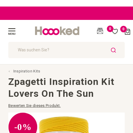
|
|
|
|
BLOG
BLOG
BLOG
Toller
Toller
EU:
EU:
Kundenservice
Kundenservice
Kostenloser
Kostenloser
Versand ab
Versand ab
0
0
Cart
109 €
109 €
(
)
Navigation
umschalten
SUCHE
Inspiration Kits
Zpagetti Inspiration Kit
Lovers On The Sun
Bewerten Sie dieses Produkt.
Zum
Ende
der
-0%
Bildgalerie
springen