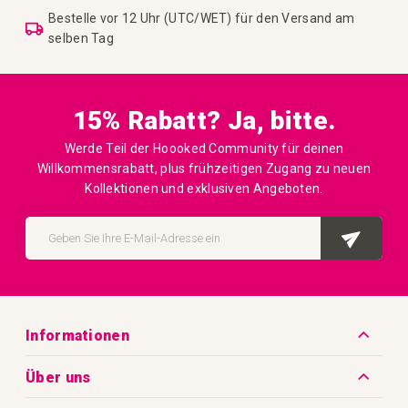
Bestelle vor 12 Uhr (UTC/WET) für den Versand am
selben Tag
15% Rabatt? Ja, bitte.
Werde Teil der Hoooked Community für deinen
Willkommensrabatt, plus frühzeitigen Zugang zu neuen
Kollektionen und exklusiven Angeboten.
Melden
Sie
ABO
sich
für
unseren
Newsletter
an:
Informationen
Kontakt
Über uns