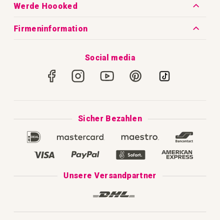
Häufig gestellte Fragen
Unsere Geschichte
Werde Hoooked
Versandrichtlinien
Warum wir gestalten
Blog
Firmeninformation
Versandkosten
Handarbeit und Wohlbefinden
Hoooked Garn-Guide
Rua da Cova, nº 524
Rückgabe- & Erstattungsrichtlinien
Social media
2380-178 Gouxaria, Alcanena
Häkeln Lernen
Portugal
Sicher Einkaufen
Stricken Lernen
Datenschutz und Cookie-Erklärung
Makramee lernen
Impressum
Sicher Bezahlen
Unser Katalog 2025
AGB
Disclaimer und Garantie
Complaint's book
Unsere Versandpartner