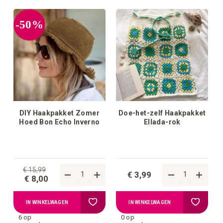
aan
aan
-50%
verlanglijstje
verlangli
DIY Haakpakket Zomer
Doe-het-zelf Haakpakket
Hoed Bon Echo Inverno
Ellada-rok
€ 15,99
€ 3,99
€ 8,00
Voeg
Voeg
IN WINKELWAGEN
IN WINKELWAGEN
6 op
0 op