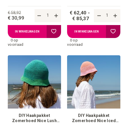
€ 62,40
€ 58,92
€ 30,99
€ 85,37
Voeg
Voeg
IN WINKELWAGEN
IN WINKELWAGEN
0 op
0 op
toe
toe
voorraad
voorraad
aan
aan
verlanglijstje
verlangli
DIY Haakpakket
DIY Haakpakket
Zomerhoed Nice Lush
Zomerhoed Nice Iced
Mint
Pink