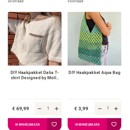
toe
toe
voorraad
voorraad
aan
aan
verlanglijstje
verlangli
DIY Haakpakket Dalia T-
DIY Haakpakket Aqua Bag
shirt Designed by Molla
Mills
€ 69,99
€ 3,99
Voeg
Voeg
IN WINKELWAGEN
IN WINKELWAGEN