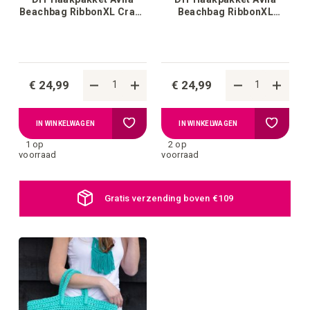
Beachbag RibbonXL Crazy
Beachbag RibbonXL
Plum
Lemon Yellow
€ 24,99
€ 24,99
Voeg
Voeg
IN WINKELWAGEN
IN WINKELWAGEN
1 op
2 op
toe
toe
voorraad
voorraad
aan
aan
Gratis verzending boven €109
verlanglijstje
verlangli