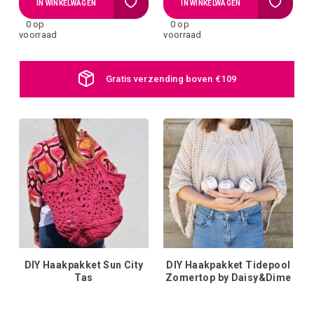
Voeg
Voeg
IN WINKELWAGEN
IN WINKELWAGEN
0 op
0 op
toe
toe
voorraad
voorraad
aan
aan
Gratis verzending boven €109
verlanglijstje
verlangli
DIY Haakpakket Sun City
DIY Haakpakket Tidepool
Tas
Zomertop by Daisy&Dime