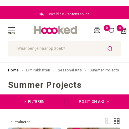
Geweldige klantenservice
0
0
Cart
(
)
Menu
ZOEK
Home
DIY Pakketten
Seasonal Kits
Summer Projects
Summer Projects
FILTEREN
POSITION A-Z
Ton
Lijst
Foto-
17
Producten
als
tabel