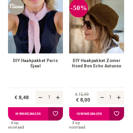
-50%
DIY Haakpakket Paris
DIY Haakpakket Zomer
Sjaal
Hoed Bon Echo Autunno
€ 15,99
€ 8,48
€ 8,00
Voeg
Voeg
IN WINKELWAGEN
IN WINKELWAGEN
0 op
3 op
toe
toe
voorraad
voorraad