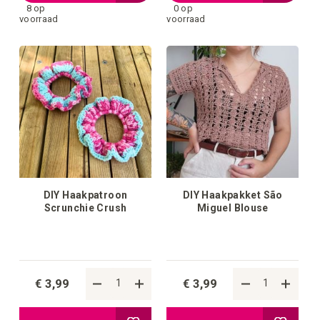
8 op
0 op
toe
toe
voorraad
voorraad
aan
aan
verlanglijstje
verlangli
DIY Haakpatroon
DIY Haakpakket São
Scrunchie Crush
Miguel Blouse
€ 3,99
€ 3,99