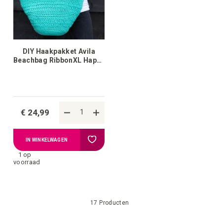
DIY Haakpakket Avila
Beachbag RibbonXL Happy
Mint
€ 24,99
Voeg
IN WINKELWAGEN
1 op
toe
voorraad
aan
17
Producten
verlanglijstje