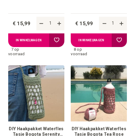
€ 15,99
€ 15,99
Voeg
Voeg
IN WINKELWAGEN
IN WINKELWAGEN
7 op
8 op
toe
toe
voorraad
voorraad
aan
aan
verlanglijstje
verlangli
DIY Haakpakket Waterfles
DIY Haakpakket Waterfles
Tasje Bogota Serenity
Tasje Bogota Tea Rose