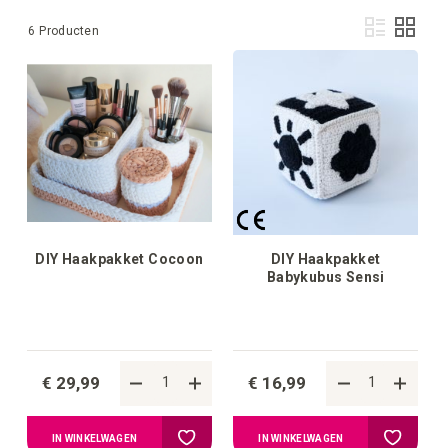
Ton
Lijst
Foto-
6
Producten
als
tabel
DIY Haakpakket Cocoon
DIY Haakpakket
Babykubus Sensi
€ 29,99
€ 16,99
Voeg
Voeg
IN WINKELWAGEN
IN WINKELWAGEN