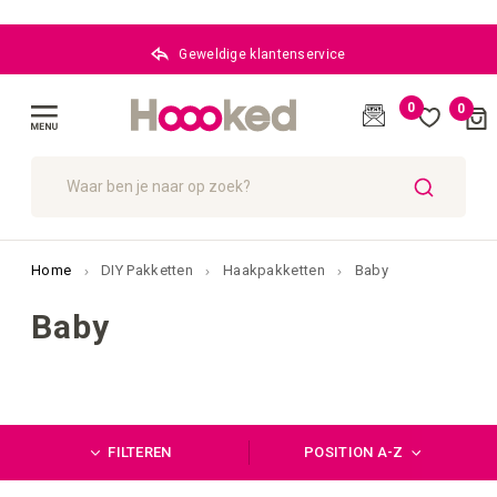
Geweldige klantenservice
0
0
Cart
(
)
Menu
ZOEK
Home
DIY Pakketten
Haakpakketten
Baby
Baby
FILTEREN
POSITION A-Z