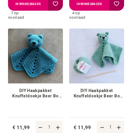
Voeg
Voeg
IN WINKELWAGEN
IN WINKELWAGEN
7 op
4 op
toe
toe
voorraad
voorraad
aan
aan
verlanglijstje
verlangli
DIY Haakpakket
DIY Haakpakket
Knuffeldoekje Beer Bo
Knuffeldoekje Beer Bo
Ocean Blue
Sage Green
€ 11,99
€ 11,99