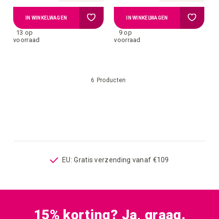
Voeg
Voeg
IN WINKELWAGEN
IN WINKELWAGEN
13 op
9 op
toe
toe
voorraad
voorraad
aan
aan
6
Producten
verlanglijstje
verlangli
op
EU: Gratis verzending vanaf €109
15% korting? Ja, graag.