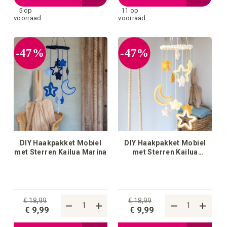
5 op
11 op
toe
toe
voorraad
voorraad
aan
aan
-47%
-47%
verlanglijstje
verlangli
DIY Haakpakket Mobiel
DIY Haakpakket Mobiel
met Sterren Kailua Marina
met Sterren Kailua
Almond
€ 18,99
€ 18,99
€ 9,99
€ 9,99