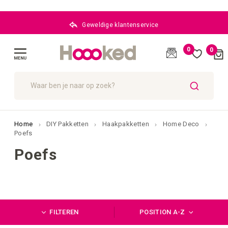
Geweldige klantenservice
0
0
Cart
(
)
Menu
ZOEK
Home
DIY Pakketten
Haakpakketten
Home Deco
Poefs
Poefs
FILTEREN
POSITION A-Z