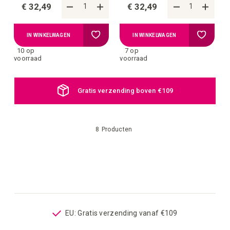
€ 32,49
€ 32,49
Voeg
Voeg
IN WINKELWAGEN
IN WINKELWAGEN
10 op
7 op
toe
toe
voorraad
voorraad
aan
aan
Gratis verzending boven €109
verlanglijstje
verlangli
8
Producten
op
EU: Gratis verzending vanaf €109