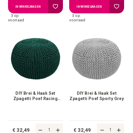
Voeg
Voeg
IN WINKELWAGEN
IN WINKELWAGEN
3 op
3 op
toe
toe
voorraad
voorraad
aan
aan
verlanglijstje
verlangli
DIY Brei & Haak Set
DIY Brei & Haak Set
Zpagetti Poef Racing
Zpagetti Poef Sporty Grey
Green
€ 32,49
€ 32,49