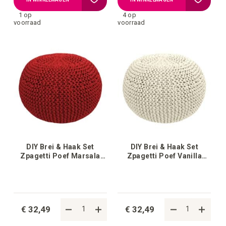
1 op
4 op
toe
toe
voorraad
voorraad
aan
aan
verlanglijstje
verlangli
DIY Brei & Haak Set
DIY Brei & Haak Set
Zpagetti Poef Marsala
Zpagetti Poef Vanilla
Bordeaux
Cream White
€ 32,49
€ 32,49