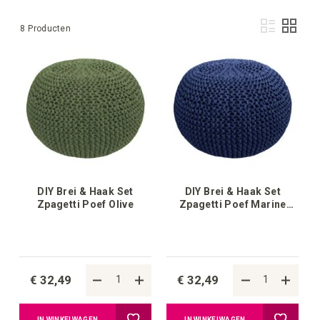
Ton
Lijst
Foto-
8
Producten
als
tabel
DIY Brei & Haak Set
DIY Brei & Haak Set
Zpagetti Poef Olive
Zpagetti Poef Marine
Fashion
€ 32,49
€ 32,49
Voeg
Voeg
IN WINKELWAGEN
IN WINKELWAGEN