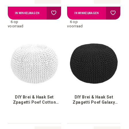
Voeg
Voeg
IN WINKELWAGEN
IN WINKELWAGEN
6 op
6 op
toe
toe
voorraad
voorraad
aan
aan
verlanglijstje
verlangli
DIY Brei & Haak Set
DIY Brei & Haak Set
Zpagetti Poef Cotton
Zpagetti Poef Galaxy
White
Black