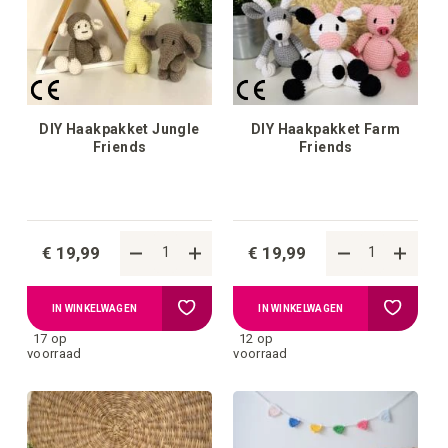
DIY Haakpakket Jungle
DIY Haakpakket Farm
Friends
Friends
€ 19,99
€ 19,99
Voeg
Voeg
IN WINKELWAGEN
IN WINKELWAGEN
17 op
12 op
toe
toe
voorraad
voorraad
aan
aan
verlanglijstje
verlangli