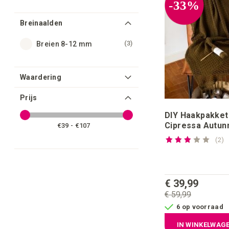
-33%
Breinaalden
producten
3
Breien 8-12 mm
Waardering
Prijs
DIY Haakpakket
Cipressa Autun
€39 - €107
Waardering:
re
2
60%
€ 39,99
€ 59,99
6 op voorraad
IN WINKELWAG