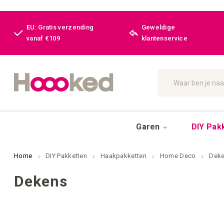
EU: Gratis verzending
Geweldige
vanaf €109
klantenservice
Zoek
Garen
DIY Pak
Home
DIY Pakketten
Haakpakketten
Home Deco
Dek
Dekens