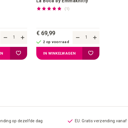
La Boca by Emmaknitty
Waardering:
views
review
1
100%
€ 69,99
2 op voorraad
Voeg toe aan verlanglijstje
Voeg toe aan verlangl
EN
IN WINKELWAGEN
ending op dezelfde dag
EU: Gratis verzending vanaf