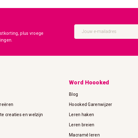
Abonneer
u
tkorting, plus vroege
op
dingen.
onze
nieuwsbrief
Word Hoooked
Blog
reëren
Hoooked Garenwijzer
 creaties en welzijn
Leren haken
Leren breien
Macramé leren