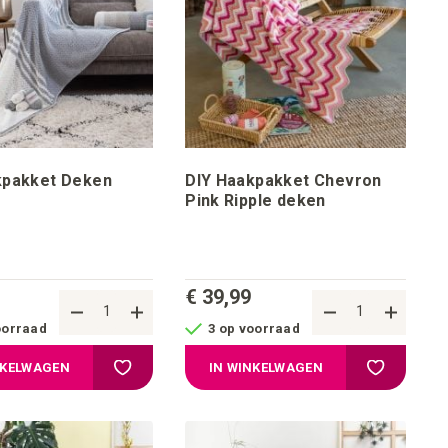
kpakket Deken
DIY Haakpakket Chevron
Pink Ripple deken
€ 39,99
oorraad
3 op voorraad
ijstje
Voeg toe aan verlanglijstje
Voeg toe aa
NKELWAGEN
IN WINKELWAGEN