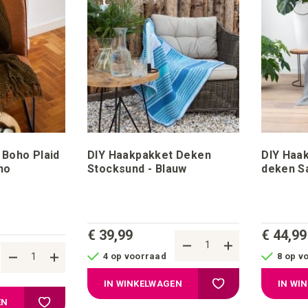
 Boho Plaid
DIY Haakpakket Deken
DIY Haa
no
Stocksund - Blauw
deken Sa
views
€ 39,99
€ 44,99
4 op voorraad
8 op v
Voeg toe aan verlangl
IN WINKELWAGEN
IN WI
Voeg toe aan verlanglijstje
EN