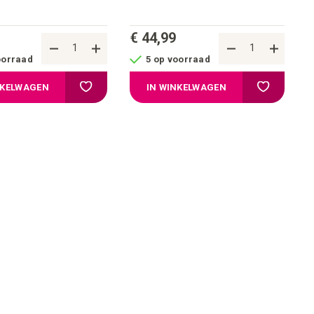
€ 44,99
oorraad
5 op voorraad
ijstje
Voeg toe aan verlanglijstje
Voeg toe aa
NKELWAGEN
IN WINKELWAGEN