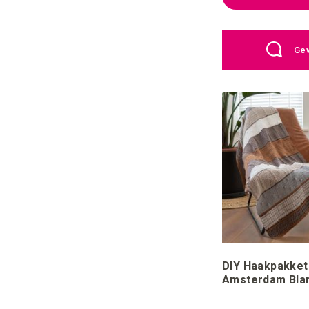
Gew
DIY Haakpakket
Amsterdam Blan
Caramel