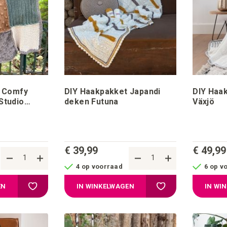
t Comfy
DIY Haakpakket Japandi
DIY Haa
deken Futuna
Växjö
€ 39,99
€ 49,99
4 op voorraad
6 op v
Voeg toe aan verlanglijstje
Voeg toe aan verlangl
EN
IN WINKELWAGEN
IN WI