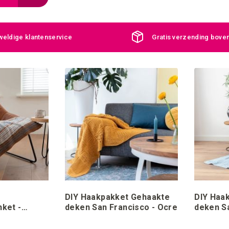
eldige klantenservice
Gratis verzending bove
DIY Haakpakket Gehaakte
DIY Haa
ket -
deken San Francisco - Ocre
deken Sa
by Stud