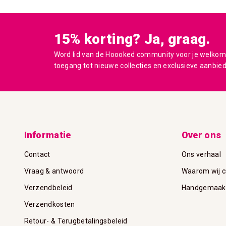
15% korting? Ja, graag.
Word lid van de Hoooked community voor je welkoms
toegang tot nieuwe collecties en exclusieve aanbie
Informatie
Over ons
Contact
Ons verhaal
Vraag & antwoord
Waarom wij c
Verzendbeleid
Handgemaakte
Verzendkosten
Retour- & Terugbetalingsbeleid