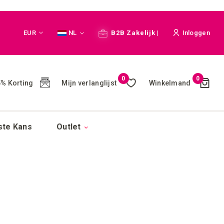
Valuta
Taal
EUR
NL
B2B Zakelijk |
Inloggen
Cart
0
0
Mijn verlanglijst
Winkelmand
% Korting
(
)
ste Kans
Outlet