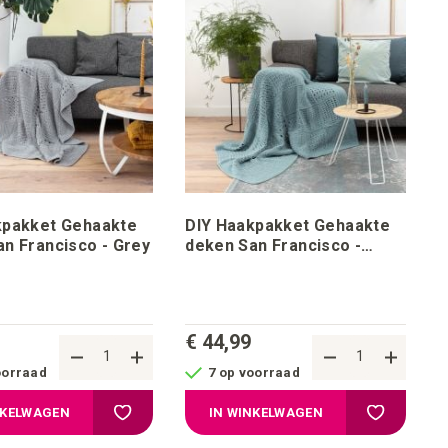
kpakket Gehaakte
DIY Haakpakket Gehaakte
n Francisco - Grey
deken San Francisco -
Turquoise by StudioHedwig
€ 44,99
oorraad
7 op voorraad
ijstje
Voeg toe aan verlanglijstje
Voeg toe aa
NKELWAGEN
IN WINKELWAGEN