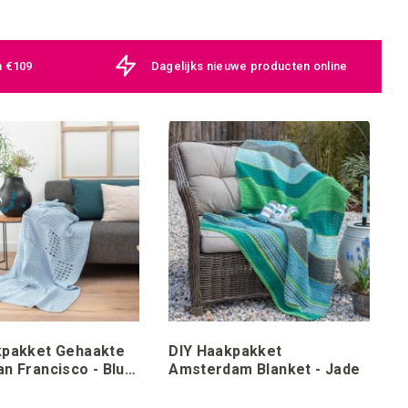
n €109
Dagelijks nieuwe producten online
kpakket Gehaakte
DIY Haakpakket
n Francisco - Blue
Amsterdam Blanket - Jade
ioHedwig