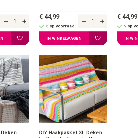
€ 44,99
€ 44,99
6 op voorraad
9 op v
Voeg toe aan verlanglijstje
Voeg toe aan verlangl
EN
IN WINKELWAGEN
IN WI
 Deken
DIY Haakpakket XL Deken