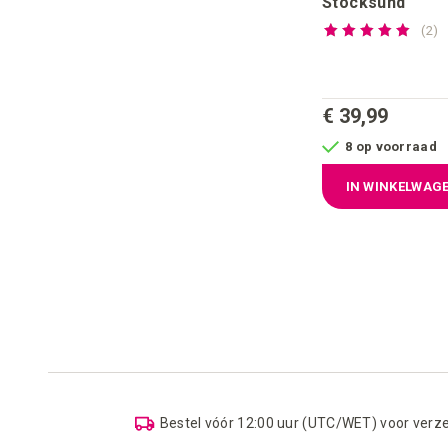
Stocksund
Waardering:
re
2
100%
€ 39,99
8 op voorraad
IN WINKELWAG
Bestel vóór 12:00 uur (UTC/WET) voor verz