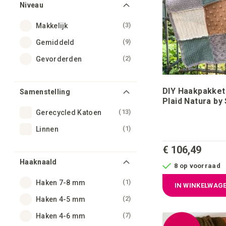
Niveau
producten
3
Makkelijk
producten
9
Gemiddeld
producten
2
Gevorderden
DIY Haakpakke
Samenstelling
Plaid Natura by Studio
Belovely
producten
13
Gerecycled Katoen
product
1
Linnen
€ 106,49
Haaknaald
8 op voorraad
product
1
Haken 7-8 mm
IN WINKELWAG
producten
2
Haken 4-5 mm
producten
7
Haken 4-6 mm