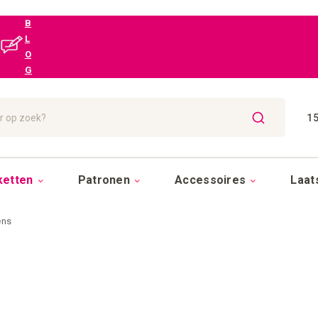
B
L
O
G
15
ZOEK
ketten
Patronen
Accessoires
Laat
ens