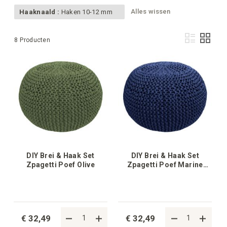
Alles wissen
Haaknaald :
Haken 10-12 mm
Ton
Lijst
Foto-
8
Producten
als
tabel
DIY Brei & Haak Set
DIY Brei & Haak Set
Zpagetti Poef Olive
Zpagetti Poef Marine
Fashion
€ 32,49
€ 32,49