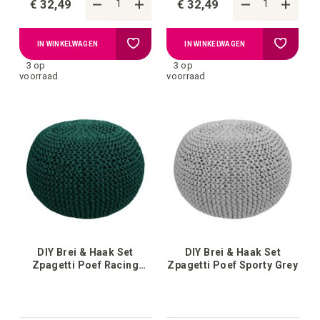
€ 32,49
€ 32,49
Voeg
Voeg
IN WINKELWAGEN
IN WINKELWAGEN
3 op
3 op
toe
toe
voorraad
voorraad
aan
aan
verlanglijstje
verlangli
DIY Brei & Haak Set
DIY Brei & Haak Set
Zpagetti Poef Racing
Zpagetti Poef Sporty Grey
Green