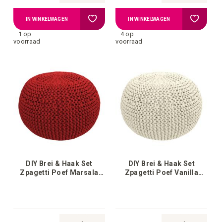
Voeg
Voeg
IN WINKELWAGEN
IN WINKELWAGEN
1 op
4 op
toe
toe
voorraad
voorraad
aan
aan
verlanglijstje
verlangli
DIY Brei & Haak Set
DIY Brei & Haak Set
Zpagetti Poef Marsala
Zpagetti Poef Vanilla
Bordeaux
Cream White