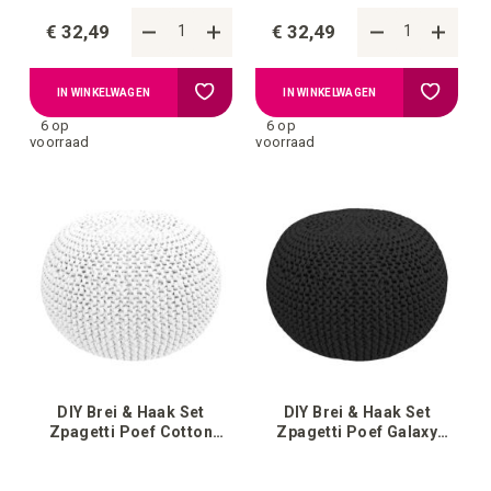
€ 32,49
€ 32,49
Voeg
Voeg
IN WINKELWAGEN
IN WINKELWAGEN
6 op
6 op
toe
toe
voorraad
voorraad
aan
aan
verlanglijstje
verlangli
DIY Brei & Haak Set
DIY Brei & Haak Set
Zpagetti Poef Cotton
Zpagetti Poef Galaxy
White
Black