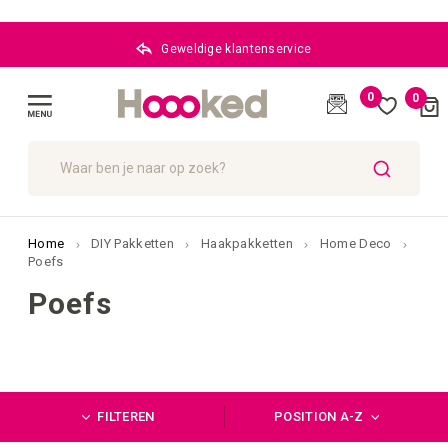
Geweldige klantenservice
0
0
Cart
(
)
Menu
ZOEK
Home
DIY Pakketten
Haakpakketten
Home Deco
Poefs
Poefs
FILTEREN
POSITION A-Z