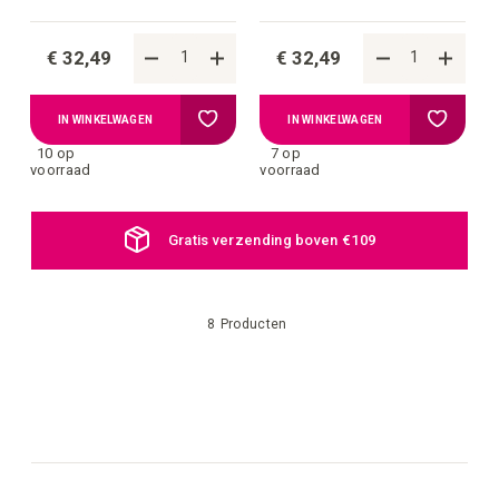
€ 32,49
€ 32,49
Voeg
Voeg
IN WINKELWAGEN
IN WINKELWAGEN
10 op
7 op
toe
toe
voorraad
voorraad
aan
aan
Gratis verzending boven €109
verlanglijstje
verlangli
8
Producten