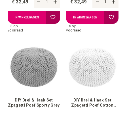
€ 32,49
€ 32,49
Voeg
Voeg
IN WINKELWAGEN
IN WINKELWAGEN
3 op
6 op
toe
toe
voorraad
voorraad
aan
aan
verlanglijstje
verlangli
DIY Brei & Haak Set
DIY Brei & Haak Set
Zpagetti Poef Sporty Grey
Zpagetti Poef Cotton
White