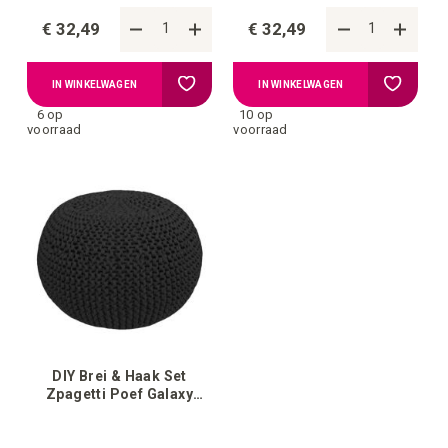
€ 32,49
€ 32,49
Voeg
Voeg
IN WINKELWAGEN
IN WINKELWAGEN
6 op
10 op
toe
toe
voorraad
voorraad
aan
aan
verlanglijstje
verlangli
DIY Brei & Haak Set
Zpagetti Poef Galaxy
Black