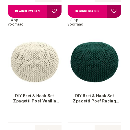
Voeg
Voeg
IN WINKELWAGEN
IN WINKELWAGEN
4 op
3 op
toe
toe
voorraad
voorraad
aan
aan
verlanglijstje
verlangli
DIY Brei & Haak Set
DIY Brei & Haak Set
Zpagetti Poef Vanilla
Zpagetti Poef Racing
Cream White
Green