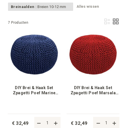
Alles wissen
Breinaalden :
Breien 10-12 mm
Ton
Lijst
Foto-
7
Producten
als
tabel
DIY Brei & Haak Set
DIY Brei & Haak Set
Zpagetti Poef Marine
Zpagetti Poef Marsala
Fashion
Bordeaux
€ 32,49
€ 32,49