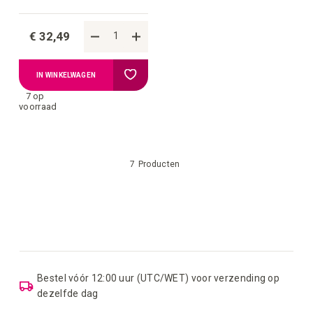
€ 32,49
Voeg
IN WINKELWAGEN
7 op
toe
voorraad
aan
7
Producten
verlanglijstje
Bestel vóór 12:00 uur (UTC/WET) voor verzending op
dezelfde dag