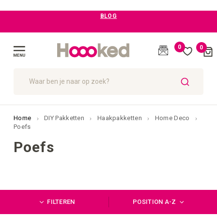
BLOG
0
0
Cart
(
)
Menu
ZOEK
Home
DIY Pakketten
Haakpakketten
Home Deco
Poefs
Poefs
FILTEREN
POSITION A-Z