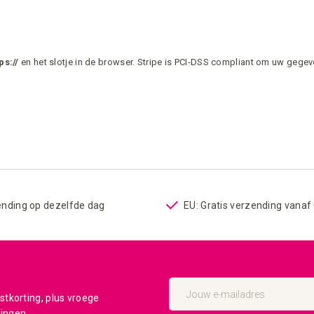
ps://
en het slotje in de browser. Stripe is PCI-DSS compliant om uw gege
ending op dezelfde dag
EU: Gratis verzending vanaf
Abonneer
u
tkorting, plus vroege
op
dingen.
onze