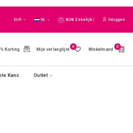
Valuta
Taal
EUR
NL
B2B Zakelijk |
Inloggen
Cart
0
0
Mijn verlanglijst
Winkelmand
% Korting
(
)
ste Kans
Outlet