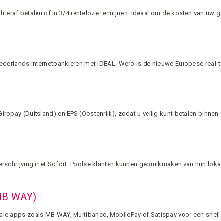
chteraf betalen of in 3/4 renteloze termijnen. Ideaal om de kosten van uw g
 Nederlands internetbankieren met iDEAL. Wero is de nieuwe Europese real
iropay (Duitsland) en EPS (Oostenrijk), zodat u veilig kunt betalen binn
erschrijving met Sofort. Poolse klanten kunnen gebruikmaken van hun lokal
 MB WAY)
ale apps zoals MB WAY, Multibanco, MobilePay of Satispay voor een snel