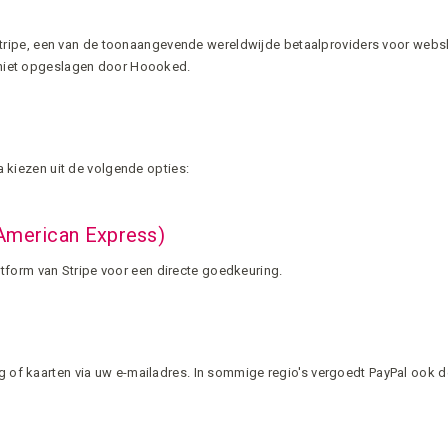
 Stripe, een van de toonaangevende wereldwijde betaalproviders voor websh
 niet opgeslagen door Hoooked.
 kiezen uit de volgende opties:
 American Express)
latform van Stripe voor een directe goedkeuring.
of kaarten via uw e-mailadres. In sommige regio's vergoedt PayPal ook d