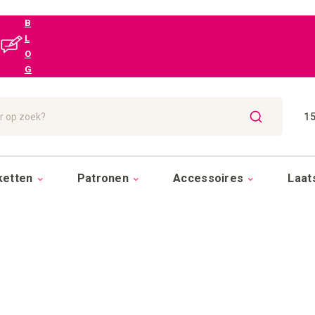
B
L
O
G
15
ZOEK
ketten
Patronen
Accessoires
Laat