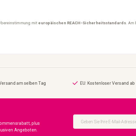
 Übereinstimmung mit
europäischen REACH-Sicherheitsstandards
. Am 
 Versand am selben Tag
EU: Kostenloser Versand ab
Melden
Sie
kommensrabatt, plus
sich
lusiven Angeboten.
für
unseren