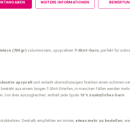
UKTANGABEN
WEITERE INFORMATIONEN
BEWERTU
Metern (700 gr)
voluminösem, upcyceltem
T-Shirt-Garn
, perfekt für schn
dustrie upcycelt
und verleiht überschüssigen Textilien einen schönen ne
tti besteht aus einem langen T-Shirt-Streifen, in manchen Fällen werden 
en. Um dies auszugleichen, enthält jede Spule
10 % zusätzliches Garn
.
 zurückkehren. Deshalb empfehlen wir immer,
etwas mehr zu bestellen
, we