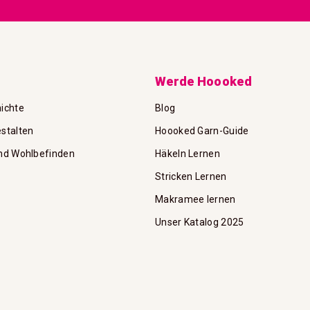
Newsletter
an:
Werde Hoooked
ichte
Blog
stalten
Hoooked Garn-Guide
nd Wohlbefinden
Häkeln Lernen
Stricken Lernen
Makramee lernen
Unser Katalog 2025