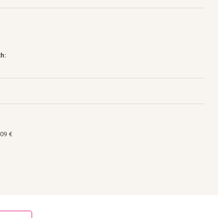
h:
09 €