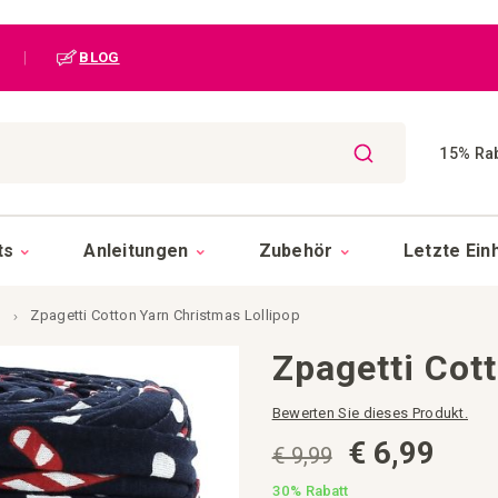
|
BLOG
15% Rab
SUCHE
ts
Anleitungen
Zubehör
Letzte Ein
g
Zpagetti Cotton Yarn Christmas Lollipop
Zpagetti Cot
Bewerten Sie dieses Produkt.
€ 6,99
€ 9,99
30%
Rabatt