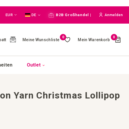
Währung
Sprache
EUR
DE
B2B Großhandel |
Anmelden
Cart
0
0
Meine Wunschliste
Mein Warenkorb
att
(
)
heiten
Outlet
ton Yarn Christmas Lollipop