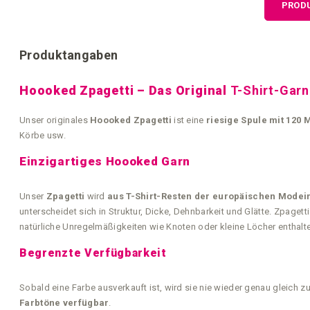
PROD
springen
Produktangaben
Hoooked Zpagetti – Das Original
T-Shirt-Garn
Unser originales
Hoooked Zpagetti
ist eine
riesige Spule mit 120 
Körbe usw.
Einzigartiges Hoooked Garn
Unser
Zpagetti
wird
aus T-Shirt-Resten der europäischen Modein
unterscheidet sich in Struktur, Dicke, Dehnbarkeit und Glätte. Zpage
natürliche Unregelmäßigkeiten wie Knoten oder kleine Löcher enthalt
Begrenzte Verfügbarkeit
Sobald eine Farbe ausverkauft ist, wird sie nie wieder genau gleich
Farbtöne verfügbar
.