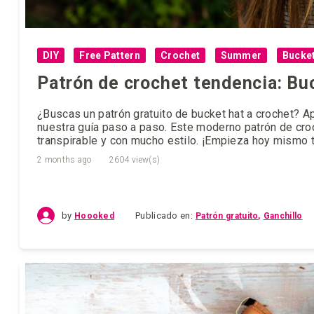
DIY
Free Pattern
Crochet
Summer
Bucket
Patrón de crochet tendencia: Bu
¿Buscas un patrón gratuito de bucket hat a crochet? 
nuestra guía paso a paso. Este moderno patrón de croch
transpirable y con mucho estilo. ¡Empieza hoy mismo tu
2 months ago
2604 view(s)
by
Publicado en:
Patrón gratuito
Ganchillo
Hoooked