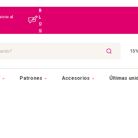
B
icio al
L
O
G
15%
BUSCAR
Y
Patrones
Accesorios
Últimas uni