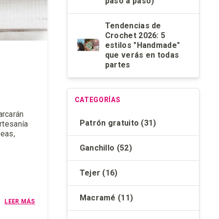
paso a paso)
Tendencias de
Crochet 2026: 5
estilos "Handmade"
que verás en todas
partes
CATEGORÍAS
arcarán
Patrón gratuito
(31)
rtesanía
eas,
Ganchillo
(52)
Tejer
(16)
Macramé
(11)
LEER MÁS