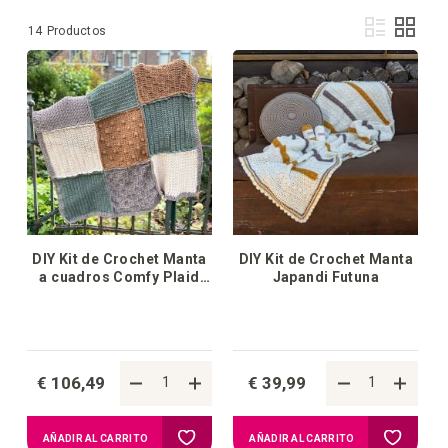
Ver
Lista
Parril
14
Productos
com
DIY Kit de Crochet Manta
DIY Kit de Crochet Manta
a cuadros Comfy Plaid
Japandi Futuna
Natura
€ 106,49
€ 39,99
Añadir
Añadir
AÑADIR AL CARRITO
AÑADIR AL CARRITO