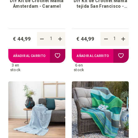
DIY Kit de Crochet Manta
DIY Kit de Crochet Manta
Ámsterdam - Caramel
tejida San Francisco -
Ocre
€ 44,99
€ 44,99
Añadir
Añadir
AÑADIR AL CARRITO
AÑADIR AL CARRITO
3 en
6 en
a
a
stock
stock
la
la
lista
lista
de
de
deseos
deseos