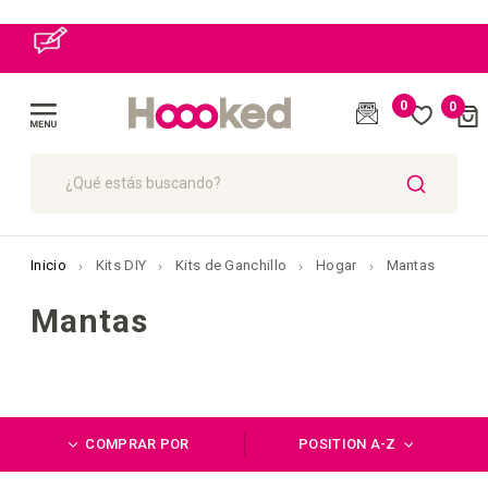
0
0
Cart
(
)
Toggle
Nav
BUSCAR
Inicio
Kits DIY
Kits de Ganchillo
Hogar
Mantas
Mantas
COMPRAR POR
POSITION A-Z