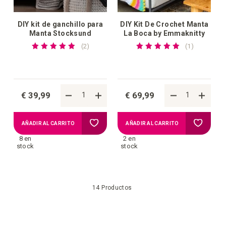
DIY kit de ganchillo para
DIY Kit De Crochet Manta
Manta Stocksund
La Boca by Emmaknitty
Valoración:
Valoración:
reseñas
reseña
2
1
100%
100%
€ 39,99
€ 69,99
Añadir
Añadir
AÑADIR AL CARRITO
AÑADIR AL CARRITO
8 en
2 en
a
a
stock
stock
la
la
14
Productos
lista
lista
de
de