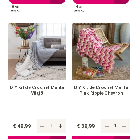
8 en
4 en
a
a
stock
stock
la
la
lista
lista
de
de
deseos
deseos
DIY Kit de Crochet Manta
DIY Kit de Crochet Manta
Växjö
Pink Ripple Chevron
€ 49,99
€ 39,99