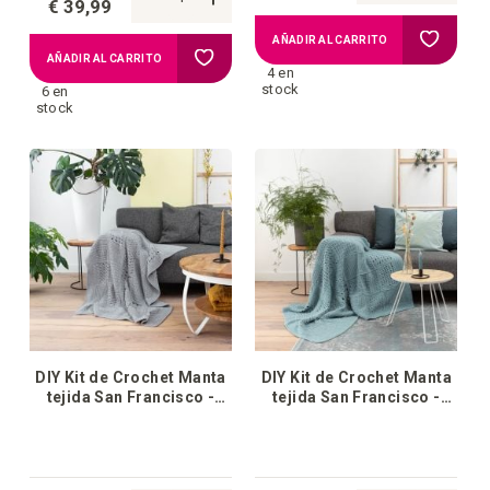
€ 39,99
Añadir
AÑADIR AL CARRITO
Añadir
AÑADIR AL CARRITO
4 en
a
stock
6 en
a
stock
la
la
lista
lista
de
de
deseos
deseos
DIY Kit de Crochet Manta
DIY Kit de Crochet Manta
tejida San Francisco -
tejida San Francisco -
Grey
Turquoise