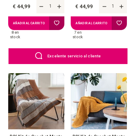
€ 44,99
€ 44,99
Añadir
Añadir
AÑADIR AL CARRITO
AÑADIR AL CARRITO
8 en
7 en
a
a
stock
stock
la
la
Excelente servicio al cliente
lista
lista
de
de
deseos
deseos