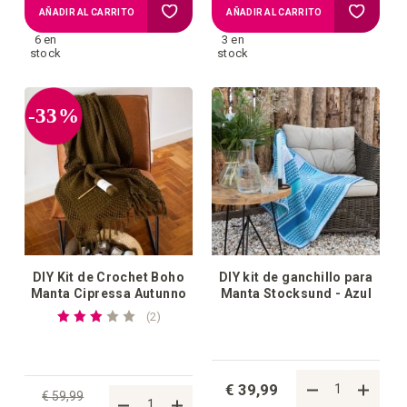
Añadir
Añadir
AÑADIR AL CARRITO
AÑADIR AL CARRITO
6 en
3 en
a
a
stock
stock
la
la
-33%
lista
lista
de
de
deseos
deseos
DIY Kit de Crochet Boho
DIY kit de ganchillo para
Manta Cipressa Autunno
Manta Stocksund - Azul
Valoración:
reseñas
2
60%
€ 39,99
€ 59,99