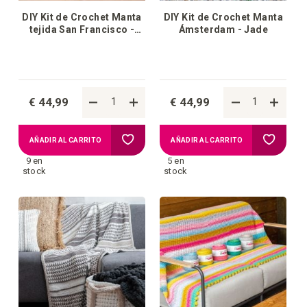
DIY Kit de Crochet Manta
DIY Kit de Crochet Manta
tejida San Francisco -
Ámsterdam - Jade
Blue
€ 44,99
€ 44,99
Añadir
Añadir
AÑADIR AL CARRITO
AÑADIR AL CARRITO
9 en
5 en
a
a
stock
stock
la
la
lista
lista
de
de
deseos
deseos