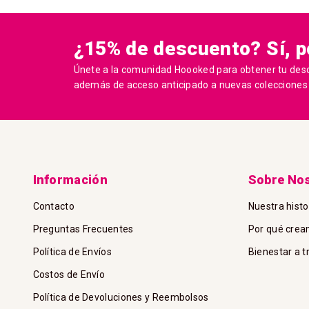
¿15% de descuento? Sí, po
Únete a la comunidad Hoooked para obtener tu des
además de acceso anticipado a nuevas colecciones y
Información
Sobre No
Contacto
Nuestra histo
Preguntas Frecuentes
Por qué cre
Política de Envíos
Bienestar a 
Costos de Envío
Política de Devoluciones y Reembolsos