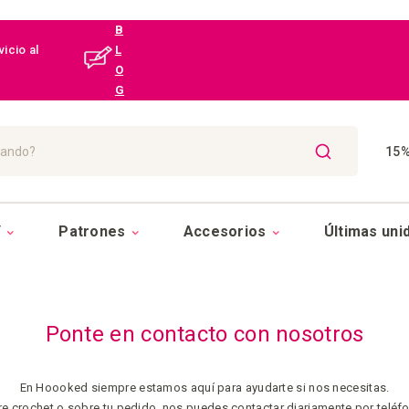
B
icio al
L
O
G
15%
BUSCAR
Y
Patrones
Accesorios
Últimas uni
Ponte en contacto con nosotros
En Hoooked siempre estamos aquí para ayudarte si nos necesitas.
re crochet o sobre tu pedido, nos puedes contactar diariamente por teléfo