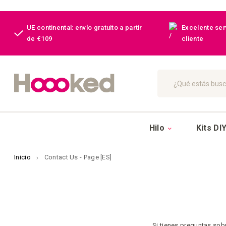
UE continental: envío gratuito a partir
Excelente serv
de €109
cliente
Buscar
Hilo
Kits DI
Inicio
Contact Us - Page [ES]
Si tienes preguntas sob