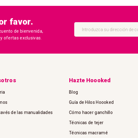
r favor.
Inscríbase
a
cuento de bienvenida,
nuestro
 ofertas exclusivas.
boletín
de
noticias:
sotros
Hazte Hoooked
ria
Blog
amos
Guía de Hilos Hoooked
través de las manualidades
Cómo hacer ganchillo
Técnicas de tejer
Técnicas macramé