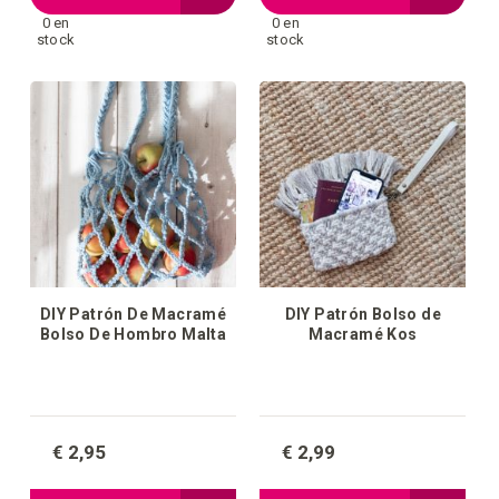
0 en
0 en
a
a
stock
stock
la
la
lista
lista
de
de
deseos
deseos
DIY Patrón De Macramé
DIY Patrón Bolso de
Bolso De Hombro Malta
Macramé Kos
€ 2,95
€ 2,99