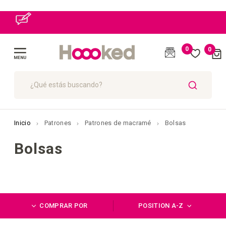
0
0
Cart
(
)
Toggle
Nav
BUSCAR
Inicio
Patrones
Patrones de macramé
Bolsas
Bolsas
COMPRAR POR
POSITION A-Z