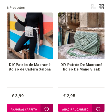
Ver
Lista
Parril
8
Productos
com
DIY Patrón de Macramé
DIY Patrón De Macramé
Bolso de Cadera Salona
Bolso De Mano Sisak
€ 3,99
€ 2,95
Añadir
Añadir
AÑADIR AL CARRITO
AÑADIR AL CARRITO