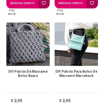
Añadir
Añadir
AÑADIR AL CARRITO
AÑADIR AL CARRITO
0 en
0 en
a
a
stock
stock
la
la
lista
lista
de
de
deseos
deseos
DIY Patrón De Macramé
DIY Patrón Para Bolso De
Bolso Bauru
Macramé Marrakesh
€ 2,95
€ 2,95