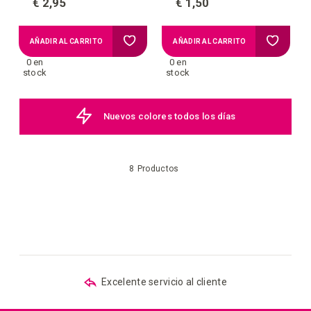
€ 2,95
€ 1,50
Añadir
Añadir
AÑADIR AL CARRITO
AÑADIR AL CARRITO
0 en
0 en
a
a
stock
stock
la
la
Nuevos colores todos los días
lista
lista
de
de
8
Productos
deseos
deseos
Excelente servicio al cliente