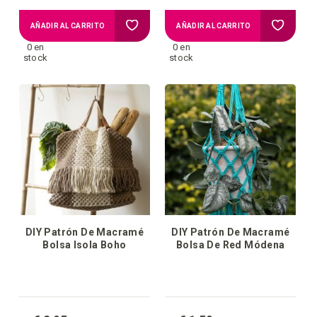
Añadir
Añadir
AÑADIR AL CARRITO
AÑADIR AL CARRITO
0 en
0 en
a
a
stock
stock
la
la
lista
lista
de
de
deseos
deseos
DIY Patrón De Macramé
DIY Patrón De Macramé
Bolsa Isola Boho
Bolsa De Red Módena