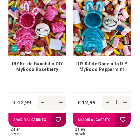
DIY Kit de Ganchillo DIY
DIY Kit de Ganchillo DIY
MyBooo Roseberry
MyBooo Peppermint
Crunch
Freeze
€ 12,99
€ 12,99
Añadir
Añadir
AÑADIR AL CARRITO
AÑADIR AL CARRITO
24 en
21 en
a
a
stock
stock