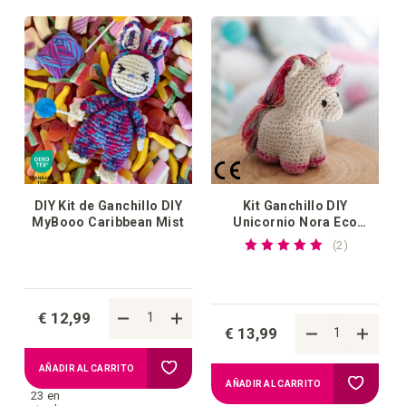
la
la
lista
lista
de
de
deseos
deseos
DIY Kit de Ganchillo DIY
Kit Ganchillo DIY
MyBooo Caribbean Mist
Unicornio Nora Eco
Barbante
Valoración:
reseñas
2
100%
€ 12,99
€ 13,99
Añadir
AÑADIR AL CARRITO
Añadir
AÑADIR AL CARRITO
23 en