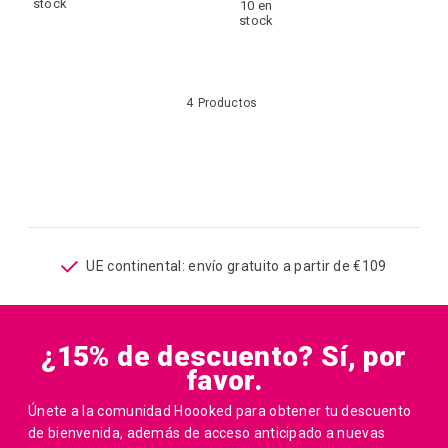
a
stock
10 en
a
stock
la
la
lista
4
Productos
lista
de
de
deseos
deseos
UE continental: envío gratuito a partir de €109
¿15% de descuento? Sí, por
favor.
Únete a la comunidad Hoooked para obtener tu descuento
de bienvenida, además de acceso anticipado a nuevas