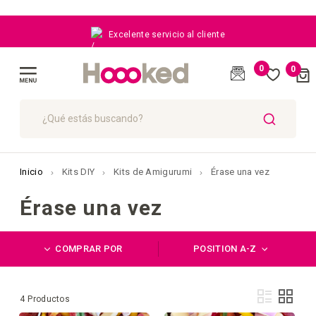
Excelente servicio al cliente
0
0
Cart
(
)
Toggle
Nav
BUSCAR
Inicio
Kits DIY
Kits de Amigurumi
Érase una vez
Érase una vez
COMPRAR POR
POSITION A-Z
Ver
Lista
Parril
4
Productos
com