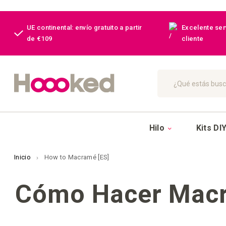
UE continental: envío gratuito a partir
Excelente serv
de €109
cliente
Buscar
Hilo
Kits DI
Inicio
How to Macramé [ES]
Cómo Hacer Mac