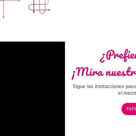
¿Prefie
¡Mira nuestr
Sigue las instrucciones paso
el macr
TUTO