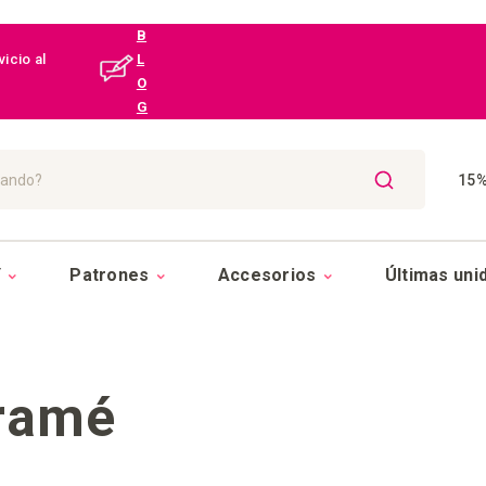
B
icio al
L
O
G
15%
BUSCAR
Y
Patrones
Accesorios
Últimas uni
ramé