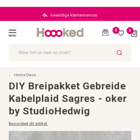
Geweldige klantenservice
0
0
Cart
(
)
Menu
ZOEK
Home Deco
DIY Breipakket Gebreide
Kabelplaid Sagres - oker
by StudioHedwig
Beoordeel dit artikel.
Ga
naar