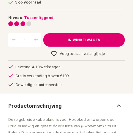
5 op voorraad
van
de
afbeeldingen-
gallerij
Niveau:
Tussenliggend
IN WINKELWAGEN
Voeg toe aan verlanglijstje
Levering 4-10 werkdagen
Gratis verzending boven €109
Geweldige klantenservice
Productomschrijving
Deze gebreide kabelplaid is voor Hoooked ontworpen door
StudioHedwig en getest door Krista van @wowmomknits uit
Belgie. Deze grove gebreide deken met kabelmotief bestaat