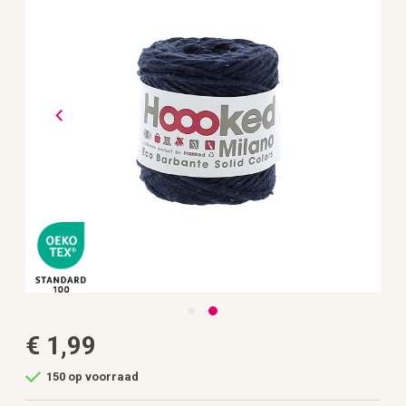
de
afbeeldingen-
gallerij
Ga
€ 1,99
naar
het
begin
150 op voorraad
van
de