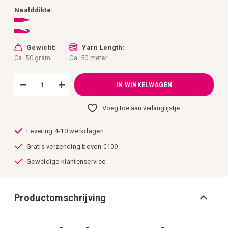
afbeeldingen-
gallerij
Naalddikte:
Gewicht:
Yarn Length:
Ca. 50 gram
Ca. 50 meter
IN WINKELWAGEN
Voeg toe aan verlanglijstje
Levering 4-10 werkdagen
Gratis verzending boven €109
Geweldige klantenservice
Productomschrijving