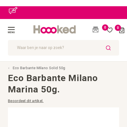
0
0
Cart
(
)
Menu
ZOEK
Eco Barbante Milano Solid 50g
Eco Barbante Milano
Marina 50g.
Beoordeel dit artikel.
Ga
naar
het
einde
van