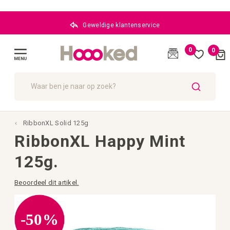
Geweldige klantenservice
0
0
Cart
(
)
Menu
ZOEK
RibbonXL Solid 125g
RibbonXL Happy Mint
125g.
Beoordeel dit artikel.
Ga
naar
het
-50%
einde
van