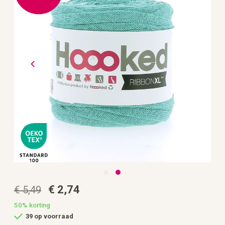
de
afbeeldingen-
gallerij
Ga
€ 2,74
€ 5,49
naar
het
begin
50%
korting
van
39 op voorraad
de