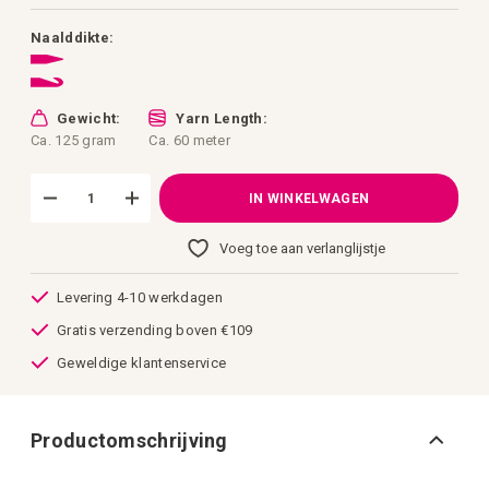
afbeeldingen-
gallerij
Naalddikte:
Gewicht:
Yarn Length:
Ca. 125 gram
Ca. 60 meter
IN WINKELWAGEN
Voeg toe aan verlanglijstje
Levering 4-10 werkdagen
Gratis verzending boven €109
Geweldige klantenservice
Productomschrijving