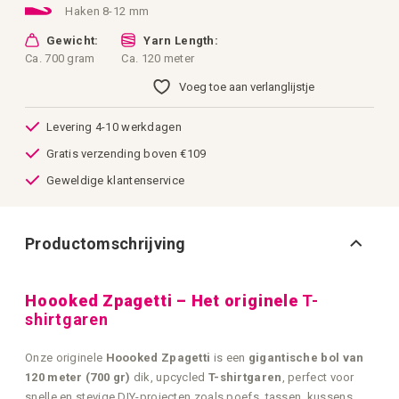
Haken 8-12 mm
Gewicht:
Yarn Length:
Ca. 700 gram
Ca. 120 meter
Voeg toe aan verlanglijstje
Levering 4-10 werkdagen
Gratis verzending boven €109
Geweldige klantenservice
Productomschrijving
Hoooked Zpagetti – Het originele
T-
shirtgaren
Onze originele
Hoooked Zpagetti
is een
gigantische bol van
120 meter (700 gr)
dik, upcycled
T-shirtgaren
, perfect voor
snelle en stevige DIY-projecten zoals poefs, tassen, kussens,