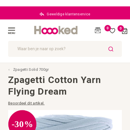
Geweldige klantenservice
0
0
Cart
(
)
Menu
ZOEK
Zpagetti Solid 700gr
Zpagetti Cotton Yarn
Flying Dream
Beoordeel dit artikel.
Ga
naar
het
-30%
einde
van