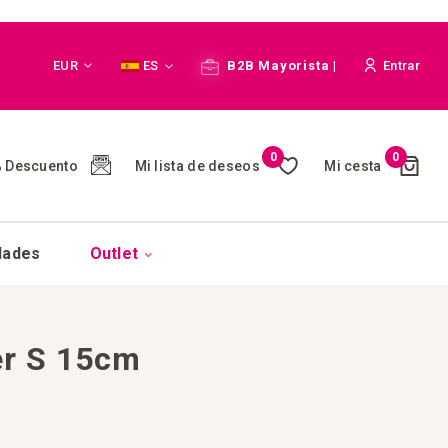
Moneda
Lenguaje
EUR
ES
B2B Mayorista |
Entrar
Cart
0
0
Mi lista de deseos
Mi cesta
 Descuento
(
)
dades
Outlet
ter S 15cm