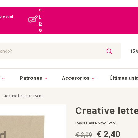
B
icio al
L
O
G
15%
BUSCAR
Y
Patrones
Accesorios
Últimas uni
Creative letter S 15cm
Creative let
Revisa este producto.
€ 2,40
€ 3,99