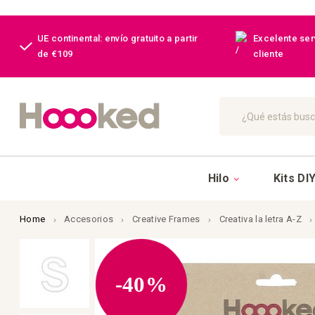
UE continental: envío gratuito a partir
Excelente serv
de €109
cliente
Buscar
Hilo
Kits DI
Home
Accesorios
Creative Frames
Creativa la letra A-Z
Saltar
al
final
de
-40%
la
galería
de