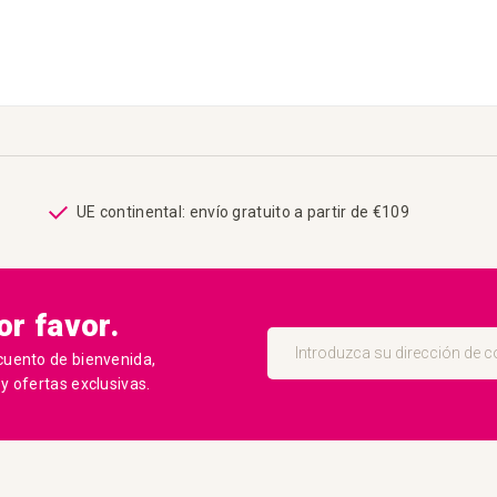
UE continental: envío gratuito a partir de €109
r favor.
Inscríbase
a
cuento de bienvenida,
nuestro
 ofertas exclusivas.
boletín
de
noticias: