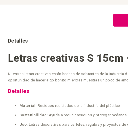
Saltar
al
comienzo
de
la
galería
de
imágenes
Detalles
Letras creativas S 15cm
Nuestras letras creativas están hechas de sobrantes de la industria
oportunidad de hacer algo bonito mientras muestras un poco de amor 
Detalles
Material:
Residuos reciclados de la industria del plástico
Sostenibilidad:
Ayuda a reducir residuos y proteger océanos 
Uso:
Letras decorativas para carteles, regalos y proyectos de 