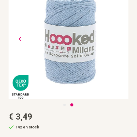
galería
de
imágenes
Saltar
€ 3,49
al
comienzo
de
142 en stock
la
galería