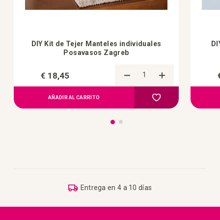
DIY Kit de Tejer Manteles individuales
DI
Posavasos Zagreb
€ 18,45
Añadir para comp
Añadir a la lista de 
AÑADIR AL CARRITO
Entrega en 4 a 10 días