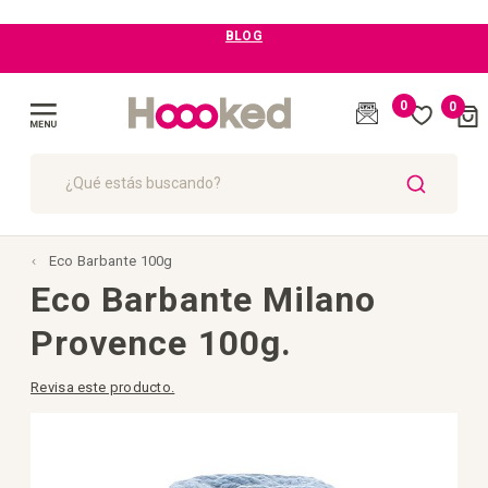
BLOG
0
0
Cart
(
)
Toggle
Nav
BUSCAR
Eco Barbante 100g
Eco Barbante Milano
Provence 100g.
Revisa este producto.
Saltar
al
final
de
la