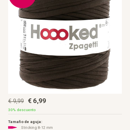
galería
de
imágenes
Saltar
€ 6,99
€ 9,99
al
comienzo
de
30%
descuento
la
galería
de
Tamaño de aguja:
imágenes
Stricking 8-12 mm