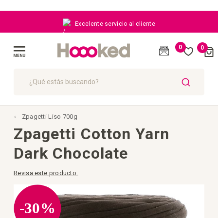
Excelente servicio al cliente
0
0
Cart
(
)
Toggle
Nav
BUSCAR
Zpagetti Liso 700g
Zpagetti Cotton Yarn
Dark Chocolate
Revisa este producto.
Saltar
al
final
-30%
de
la