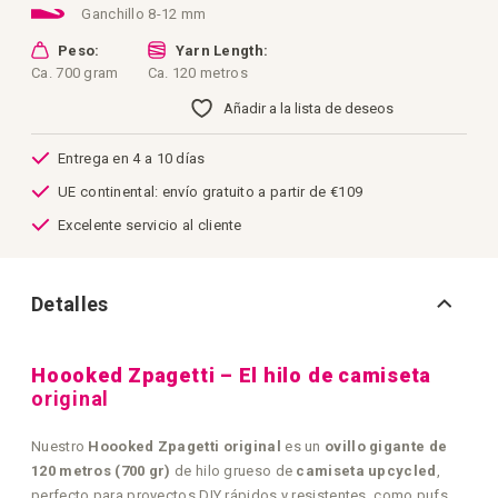
Ganchillo 8-12 mm
Peso:
Yarn Length:
Ca. 700 gram
Ca. 120 metros
Añadir a la lista de deseos
Entrega en 4 a 10 días
UE continental: envío gratuito a partir de €109
Excelente servicio al cliente
Detalles
Hoooked Zpagetti – El hilo de camiseta
original
Nuestro
Hoooked Zpagetti original
es un
ovillo gigante de
120 metros (700 gr)
de hilo grueso de
camiseta upcycled
,
perfecto para proyectos DIY rápidos y resistentes, como pufs,