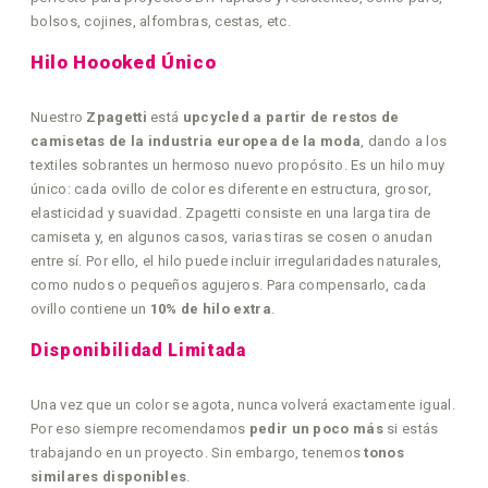
bolsos, cojines, alfombras, cestas, etc.
Hilo Hoooked Único
Nuestro
Zpagetti
está
upcycled a partir de restos de
camisetas de la industria europea de la moda
, dando a los
textiles sobrantes un hermoso nuevo propósito. Es un hilo muy
único: cada ovillo de color es diferente en estructura, grosor,
elasticidad y suavidad. Zpagetti consiste en una larga tira de
camiseta y, en algunos casos, varias tiras se cosen o anudan
entre sí. Por ello, el hilo puede incluir irregularidades naturales,
como nudos o pequeños agujeros. Para compensarlo, cada
ovillo contiene un
10% de hilo extra
.
Disponibilidad Limitada
Una vez que un color se agota, nunca volverá exactamente igual.
Por eso siempre recomendamos
pedir un poco más
si estás
trabajando en un proyecto. Sin embargo, tenemos
tonos
similares disponibles
.