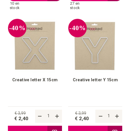
10 en
27 en
à
à
stock
stock
la
la
-40%
-40%
liste
liste
d'achats
d'achat
Creative letter X 15cm
Creative letter Y 15cm
€ 3,99
€ 3,99
€ 2,40
€ 2,40