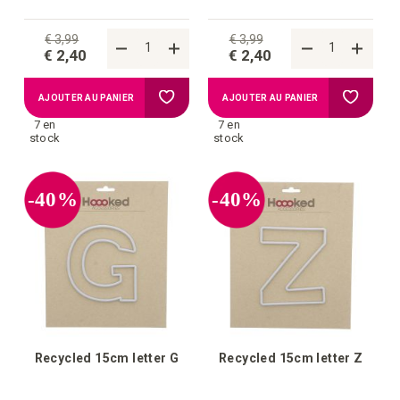
€ 3,99
€ 3,99
€ 2,40
€ 2,40
Ajouter
Ajouter
AJOUTER AU PANIER
AJOUTER AU PANIER
7 en
7 en
à
à
stock
stock
la
la
-40%
-40%
liste
liste
d'achats
d'achat
Recycled 15cm letter G
Recycled 15cm letter Z