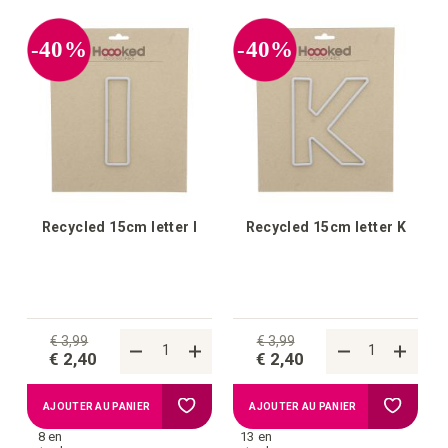
la
la
-40%
-40%
liste
liste
d'achats
d'achat
Recycled 15cm letter I
Recycled 15cm letter K
€ 3,99
€ 3,99
€ 2,40
€ 2,40
Ajouter
Ajouter
AJOUTER AU PANIER
AJOUTER AU PANIER
8 en
13 en