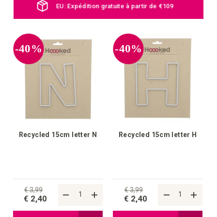
Nouveaux produits chaque jour
liste
liste
d'achats
d'achat
-40%
-40%
Recycled 15cm letter N
Recycled 15cm letter H
€ 3,99
€ 3,99
€ 2,40
€ 2,40