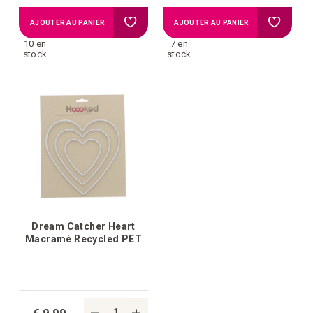
Ajouter
Ajouter
AJOUTER AU PANIER
AJOUTER AU PANIER
10 en
7 en
à
à
stock
stock
la
la
liste
liste
d'achats
d'achat
Dream Catcher Heart
Macramé Recycled PET