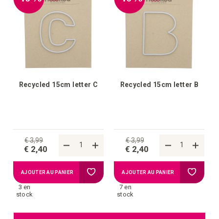
liste
liste
d'achats
d'achat
Recycled 15cm letter C
Recycled 15cm letter B
€ 3,99
€ 3,99
€ 2,40
€ 2,40
Ajouter
Ajouter
AJOUTER AU PANIER
AJOUTER AU PANIER
3 en
7 en
à
à
stock
stock
la
la