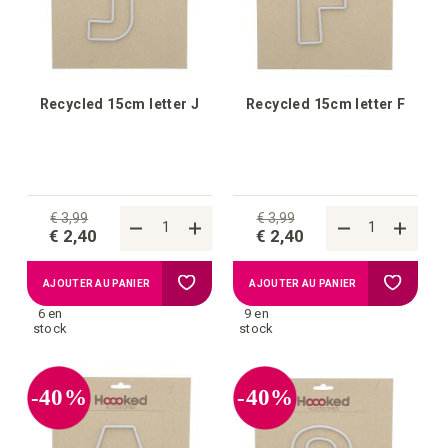
Recycled 15cm letter J
Recycled 15cm letter F
€ 3,99
€ 3,99
€ 2,40
€ 2,40
Ajouter
Ajouter
AJOUTER AU PANIER
AJOUTER AU PANIER
6 en
9 en
à
à
stock
stock
la
la
-40%
-40%
liste
liste