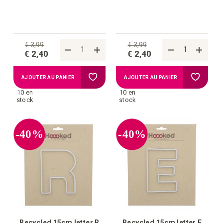
€ 3,99
€ 3,99
€ 2,40
€ 2,40
Ajouter
Ajouter
AJOUTER AU PANIER
AJOUTER AU PANIER
10 en
10 en
à
à
stock
stock
la
la
-40%
-40%
liste
liste
d'achats
d'achat
Recycled 15cm letter R
Recycled 15cm letter E