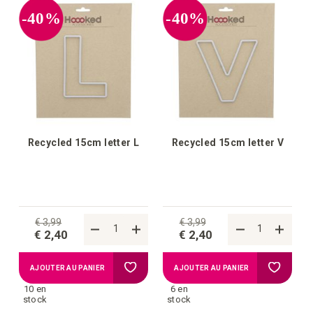
-40%
-40%
Recycled 15cm letter L
Recycled 15cm letter V
€ 3,99
€ 3,99
€ 2,40
€ 2,40
Ajouter
Ajouter
AJOUTER AU PANIER
AJOUTER AU PANIER
10 en
6 en
à
à
stock
stock