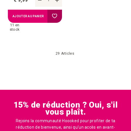
€ 9,99
Ajouter
AJOUTER AU PANIER
11 en
à
stock
la
29
Articles
liste
d'achats
15% de réduction ? Oui, s'il
vous plaît.
Rejoins la communauté Hoooked pour profiter de ta
réduction de bienvenue, ainsi qu'un accès en avant-