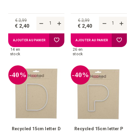
€ 3,99
€ 3,99
€ 2,40
€ 2,40
Ajouter
Ajouter
AJOUTER AU PANIER
AJOUTER AU PANIER
14 en
26 en
à
à
stock
stock
la
la
-40%
-40%
liste
liste
d'achats
d'achat
Recycled 15cm letter D
Recycled 15cm letter P