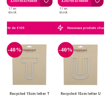
Ajouter
Ajouter
AJOUTER AU PANIER
AJOUTER AU PANIER
17 en
11 en
à
à
stock
stock
la
la
Nouveaux produits chaque jour
liste
liste
d'achats
d'achat
-40%
-40%
Recycled 15cm letter T
Recycled 15cm letter U