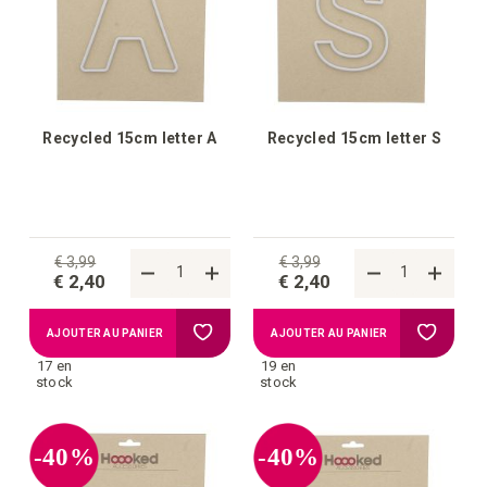
d'achats
d'achat
Recycled 15cm letter A
Recycled 15cm letter S
€ 3,99
€ 3,99
€ 2,40
€ 2,40
Ajouter
Ajouter
AJOUTER AU PANIER
AJOUTER AU PANIER
17 en
19 en
à
à
stock
stock
la
la
-40%
-40%
liste
liste