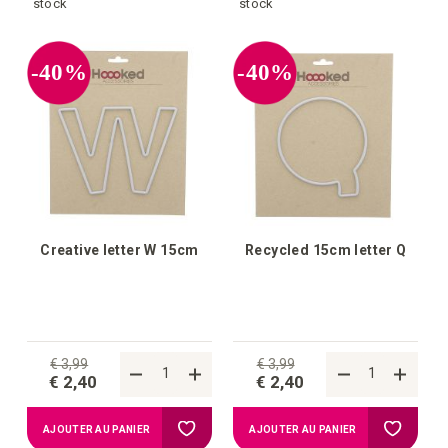
à
à
stock
stock
la
la
-40%
-40%
liste
liste
d'achats
d'achat
Creative letter W 15cm
Recycled 15cm letter Q
€ 3,99
€ 3,99
€ 2,40
€ 2,40
Ajouter
Ajouter
AJOUTER AU PANIER
AJOUTER AU PANIER