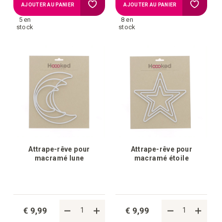
Ajouter
Ajouter
AJOUTER AU PANIER
AJOUTER AU PANIER
5 en
8 en
à
à
stock
stock
la
la
liste
liste
d'achats
d'achat
Attrape-rêve pour
Attrape-rêve pour
macramé lune
macramé étoile
€ 9,99
€ 9,99