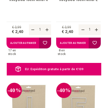
€ 3,99
€ 3,99
€ 2,40
€ 2,40
Ajouter
Ajouter
AJOUTER AU PANIER
AJOUTER AU PANIER
17 en
8 en
à
à
stock
stock
la
la
Nouveaux produits chaque jour
liste
liste
d'achats
d'achat
-40%
-40%