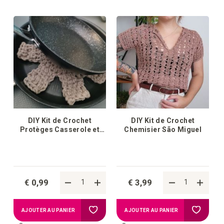
la
la
liste
liste
d'achats
d'achat
DIY Kit de Crochet
DIY Kit de Crochet
Protèges Casserole et
Chemisier São Miguel
Poêle Sweet Home
€ 0,99
€ 3,99
Ajouter
Ajouter
AJOUTER AU PANIER
AJOUTER AU PANIER