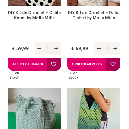
DIY Kit de Crochet – Châle
DIY Kit de Crochet – Dalia
Kolmi by Molla Mills
T-shirt by Molla Mills
€ 59,99
€ 69,99
Ajouter
Ajouter
AJOUTER AU PANIER
AJOUTER AU PANIER
11 en
8 en
à
à
stock
stock
la
la
liste
liste
d'achats
d'achat