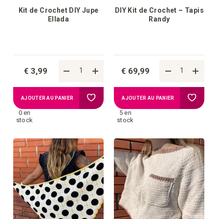
Kit de Crochet DIY Jupe
DIY Kit de Crochet – Tapis
Ellada
Randy
€ 3,99
€ 69,99
Ajouter
Ajouter
AJOUTER AU PANIER
AJOUTER AU PANIER
0 en
5 en
à
à
stock
stock
la
la
liste
liste
d'achats
d'achat