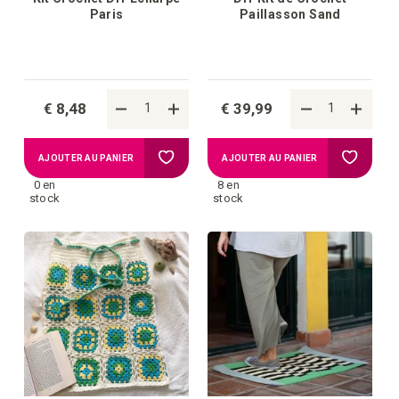
Paris
Paillasson Sand
€ 8,48
€ 39,99
Ajouter
Ajouter
AJOUTER AU PANIER
AJOUTER AU PANIER
0 en
8 en
à
à
stock
stock
la
la
liste
liste
d'achats
d'achat