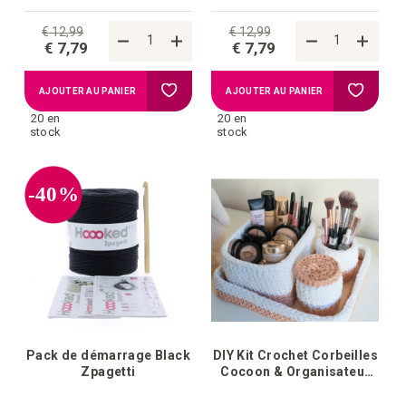
€ 12,99
€ 12,99
€ 7,79
€ 7,79
Ajouter
Ajouter
AJOUTER AU PANIER
AJOUTER AU PANIER
20 en
20 en
à
à
stock
stock
la
la
-40%
liste
liste
d'achats
d'achat
Pack de démarrage Black
DIY Kit Crochet Corbeilles
Zpagetti
Cocoon & Organisateur
de Maquillage