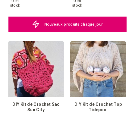
0 en
0 en
à
à
stock
stock
la
la
Nouveaux produits chaque jour
liste
liste
d'achats
d'achat
DIY Kit de Crochet Sac
DIY Kit de Crochet Top
Sun City
Tidepool