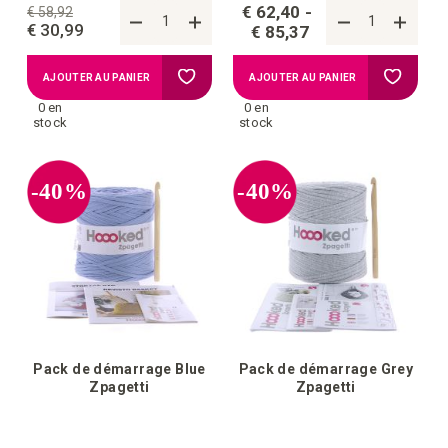
€ 62,40
€ 58,92
€ 30,99
€ 85,37
Ajouter
Ajouter
AJOUTER AU PANIER
AJOUTER AU PANIER
0 en
0 en
à
à
stock
stock
la
la
-40%
-40%
liste
liste
d'achats
d'achat
Pack de démarrage Blue
Pack de démarrage Grey
Zpagetti
Zpagetti