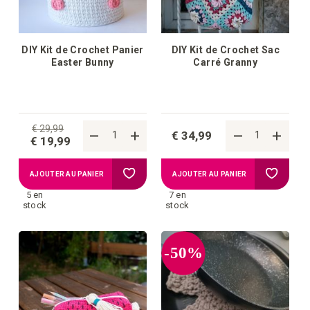
DIY Kit de Crochet Panier
DIY Kit de Crochet Sac
Easter Bunny
Carré Granny
€ 29,99
€ 34,99
€ 19,99
Ajouter
Ajouter
AJOUTER AU PANIER
AJOUTER AU PANIER
5 en
7 en
à
à
stock
stock
la
la
-50%
liste
liste
d'achats
d'achat