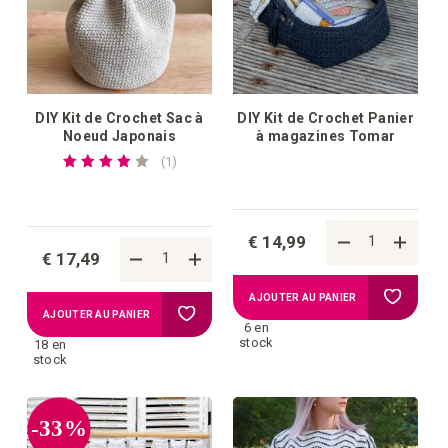
d'achats
d'achat
DIY Kit de Crochet Sac à
DIY Kit de Crochet Panier
Noeud Japonais
à magazines Tomar
Notation:
commentaire
1
80%
€ 14,99
€ 17,49
Ajouter
AJOUTER AU PANIER
Ajouter
AJOUTER AU PANIER
6 en
à
stock
18 en
à
stock
la
la
-33%
liste