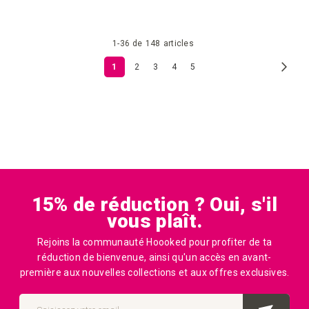
la
la
1
-
36
de
148
articles
liste
liste
Page
Page
Suiv.
Vous
Page
Page
Page
Page
1
2
3
4
5
d'achats
d'achat
lisez
actuellement
la
page
15% de réduction ? Oui, s'il
vous plaît.
Rejoins la communauté Hoooked pour profiter de ta
réduction de bienvenue, ainsi qu'un accès en avant-
première aux nouvelles collections et aux offres exclusives.
Inscription
à