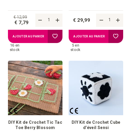
€ 12,99
€ 29,99
€ 7,79
Ajouter
Ajouter
AJOUTER AU PANIER
AJOUTER AU PANIER
16 en
5 en
à
à
stock
stock
la
la
liste
liste
d'achats
d'achat
DIY Kit de Crochet Tic Tac
DIY Kit de Crochet Cube
Toe Berry Blossom
d’éveil Sensi