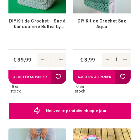
DIY Kit de Crochet – Sac à
DIY Kit de Crochet Sac
bandoulière Bullea by
Aqua
Molla Mills
€ 39,99
€ 3,99
Ajouter
Ajouter
AJOUTER AU PANIER
AJOUTER AU PANIER
8 en
0 en
à
à
stock
stock
la
la
Nouveaux produits chaque jour
liste
liste
d'achats
d'achat