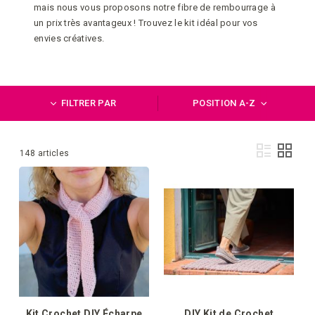
mais nous vous proposons notre fibre de rembourrage à
un prix très avantageux ! Trouvez le kit idéal pour vos
envies créatives.
FILTRER PAR
POSITION A-Z
Affi
Liste
Grille
1
-
36
de
148
articles
en
Kit Crochet DIY Écharpe
DIY Kit de Crochet