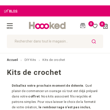
BLOG
0
0
Cart
(
)
Affichage
navigation
CHERCHER
Accueil
DIY Kits
Kits de crochet
Kits de crochet
Déballez votre prochain moment de détente.
Quel
plaisir de commencer un ouvrage où tout est déjà préparé
dans votre
coffret
. Nos kits associent fils recyclés et
patrons simples. Pour vous laisser le choix de la fermeté
de votre création,
le rembourrage n'est pas inclus
,