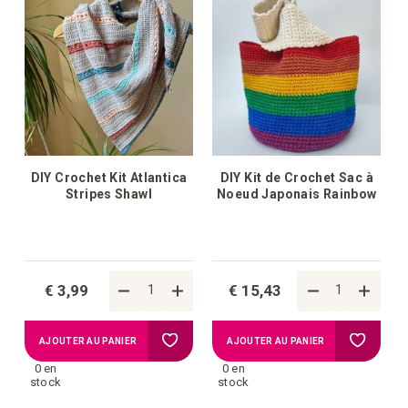
liste
liste
d'achats
d'achat
DIY Crochet Kit Atlantica
DIY Kit de Crochet Sac à
Stripes Shawl
Noeud Japonais Rainbow
€ 3,99
€ 15,43
Ajouter
Ajouter
AJOUTER AU PANIER
AJOUTER AU PANIER
0 en
0 en
à
à
stock
stock