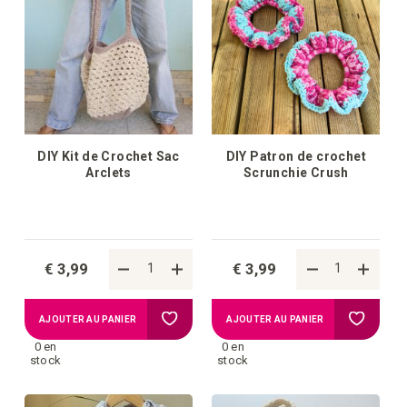
DIY Kit de Crochet Sac
DIY Patron de crochet
Arclets
Scrunchie Crush
€ 3,99
€ 3,99
Ajouter
Ajouter
AJOUTER AU PANIER
AJOUTER AU PANIER
0 en
0 en
à
à
stock
stock
la
la