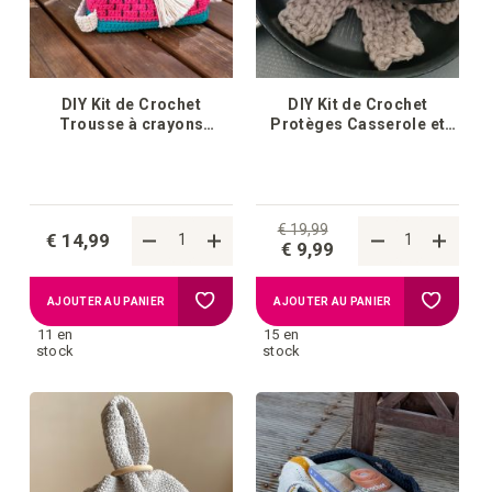
DIY Kit de Crochet
DIY Kit de Crochet
Trousse à crayons
Protèges Casserole et
pastèque
Poêle Sweet Home
€ 19,99
€ 14,99
€ 9,99
Ajouter
Ajouter
AJOUTER AU PANIER
AJOUTER AU PANIER
11 en
15 en
à
à
stock
stock
la
la
liste
liste