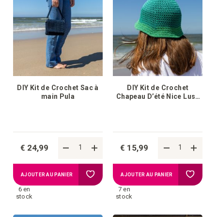
liste
liste
d'achats
d'achat
DIY Kit de Crochet Sac à
DIY Kit de Crochet
main Pula
Chapeau D’été Nice Lush
Mint
€ 24,99
€ 15,99
Ajouter
Ajouter
AJOUTER AU PANIER
AJOUTER AU PANIER
6 en
7 en
à
à
stock
stock