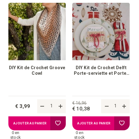
la
la
liste
liste
d'achats
d'achat
DIY Kit de Crochet Groove
DIY Kit de Crochet Delft
Cowl
Porte-serviette et Porte-
carte de menu de Noël
€ 16,96
€ 3,99
€ 10,38
Ajouter
Ajouter
AJOUTER AU PANIER
AJOUTER AU PANIER
0 en
0 en
à
à
stock
stock