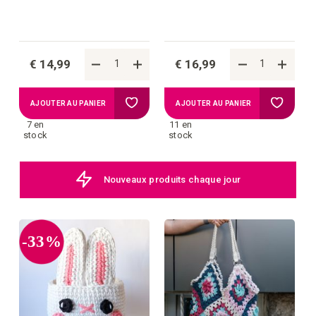
€ 14,99
€ 16,99
Ajouter
Ajouter
AJOUTER AU PANIER
AJOUTER AU PANIER
7 en
11 en
à
à
stock
stock
la
la
Nouveaux produits chaque jour
liste
liste
d'achats
d'achat
-33%