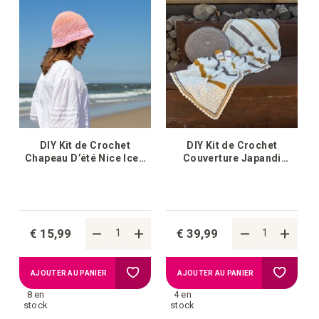
la
la
liste
liste
d'achats
d'achat
DIY Kit de Crochet
DIY Kit de Crochet
Chapeau D’été Nice Iced
Couverture Japandi
Pink
Futuna
€ 15,99
€ 39,99
Ajouter
Ajouter
AJOUTER AU PANIER
AJOUTER AU PANIER
8 en
4 en
à
à
stock
stock