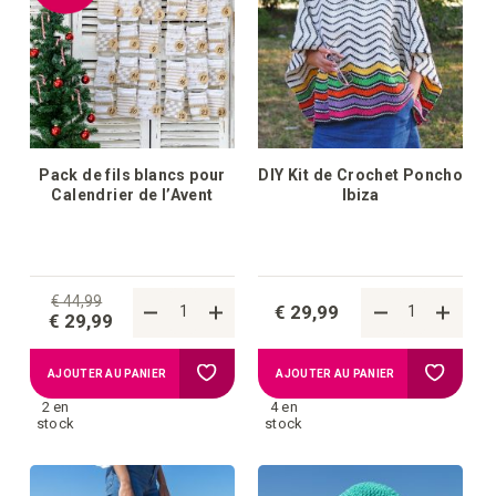
liste
d'achat
d'achats
Pack de fils blancs pour
DIY Kit de Crochet Poncho
Calendrier de l’Avent
Ibiza
€ 44,99
€ 29,99
€ 29,99
Ajouter
Ajouter
AJOUTER AU PANIER
AJOUTER AU PANIER
2 en
4 en
à
à
stock
stock
la
la