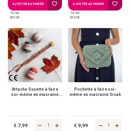
Ajouter
Ajouter
AJOUTER AU PANIER
AJOUTER AU PANIER
10 en
16 en
à
à
stock
stock
la
la
liste
liste
d'achats
d'achat
Attache Sucette à faire
Pochette à faire soi-
soi-même en macramé
même en macramé Sisak
Bambini
€ 7,99
€ 9,99