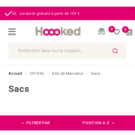
|
UE : Livraison gratuite à partir de 109 €
0
0
Cart
(
)
Affichage
navigation
CHERCHER
Accueil
DIY Kits
Kits de Macramé
Sacs
Sacs
FILTRER PAR
POSITION A-Z