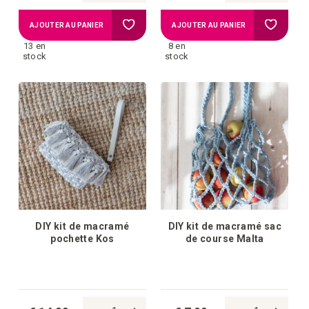
Ajouter
Ajouter
AJOUTER AU PANIER
AJOUTER AU PANIER
13 en
8 en
à
à
stock
stock
la
la
liste
liste
d'achats
d'achat
DIY kit de macramé
DIY kit de macramé sac
pochette Kos
de course Malta