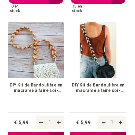
0 en
13 en
à
à
stock
stock
la
la
liste
liste
d'achats
d'achat
DIY Kit de Bandoulière en
DIY Kit de Bandoulière en
macramé à faire soi-
macramé à faire soi-
même Sumatra Brique
même Sumatra Noir
€ 5,99
€ 5,99