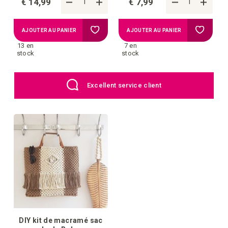
€ 14,99
€ 7,99
Ajouter
Ajouter
AJOUTER AU PANIER
AJOUTER AU PANIER
13 en
7 en
à
à
stock
stock
la
la
Excellent service client
liste
liste
d'achats
d'achat
DIY kit de macramé sac