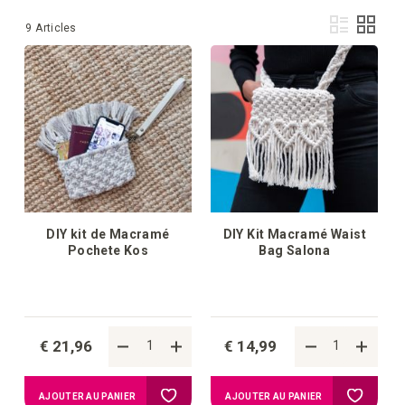
Affi
Liste
Grille
9
Articles
en
DIY kit de Macramé
DIY Kit Macramé Waist
Pochete Kos
Bag Salona
€ 21,96
€ 14,99
Ajouter
Ajouter
AJOUTER AU PANIER
AJOUTER AU PANIER