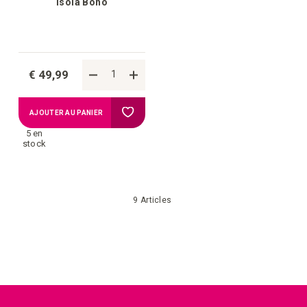
Isola Boho
€ 49,99
Ajouter
AJOUTER AU PANIER
5 en
à
stock
la
9
Articles
liste
d'achats