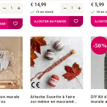
€ 14,99
€ 5,99
13 en stock
10 en 
Ajouter à la liste d'a
AJOUTER AU PANIER
AJOUTE
Ajouter à la liste d'achats
IER
-50
ion murale
Attache Sucette à faire
DIY Kit 
ros
soi-même en macramé
murale a
Bambini
soi-mêm