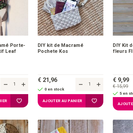
ramé Porte-
DIY kit de Macramé
DIY Kit 
if Leaf
Pochete Kos
fleurs F
€ 21,96
€ 9,99
€ 15,99
0 en stock
5 en s
Ajouter à la liste d'achats
Ajouter à la liste d'a
IER
AJOUTER AU PANIER
AJOUTE