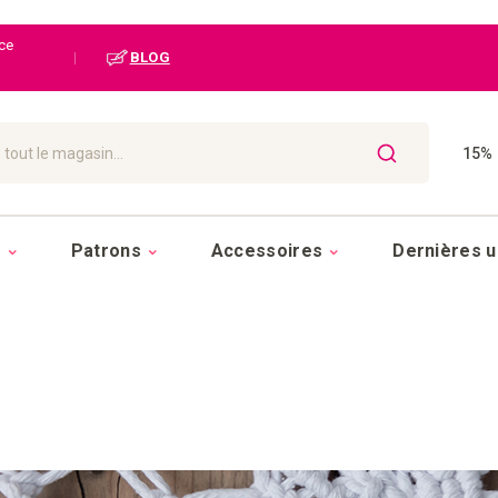
ice
|
BLOG
15% 
CHERCHER
s
Patrons
Accessoires
Dernières u