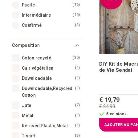
articles
16
Facile
articles
10
Intermédiaire
articles
3
Confirmé
Composition
articles
30
Coton recyclé
DIY Kit de Mac
article
1
Cuir végétalien
de Vie Sendai
article
1
Downloadable
article
1
Downloadable,Recycled
Cotton
€ 19,79
articles
7
Jute
€ 24,99
5 en stock
article
1
Métal
AJOUTER AU PAN
article
1
Re-used Plastic,Metal
articles
3
T-shirt