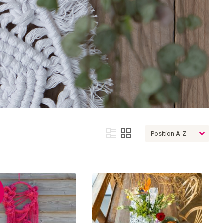
Afficher
Liste
Grille
en
%