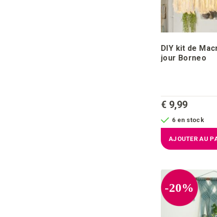
DIY kit de Ma
jour Borneo
€ 9,99
6 en stock
AJOUTER AU P
-20%