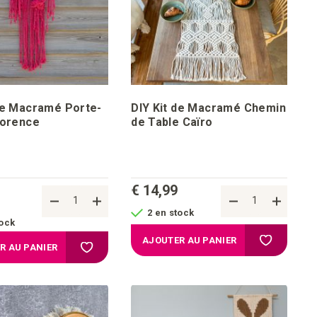
de Macramé Porte-
DIY Kit de Macramé Chemin
lorence
de Table Caïro
€ 14,99
2 en stock
tock
chats
Ajouter à l
AJOUTER AU PANIER
Ajouter à la liste d'achats
R AU PANIER