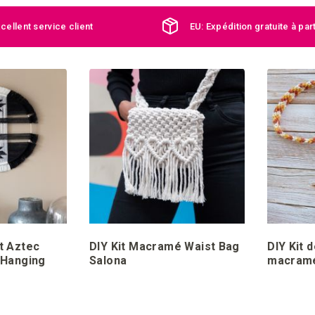
cellent service client
EU: Expédition gratuite à par
t Aztec
DIY Kit Macramé Waist Bag
DIY Kit 
 Hanging
Salona
macramé
Sumatra