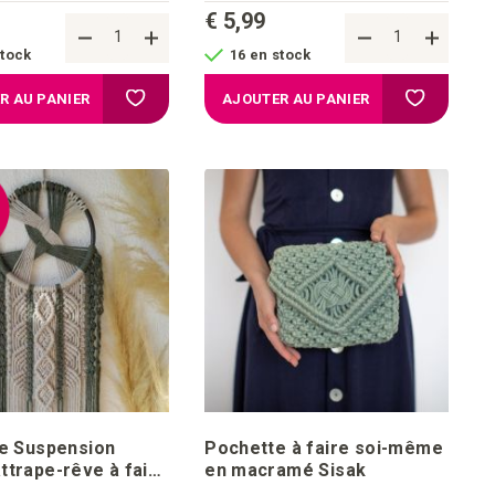
€ 5,99
stock
16 en stock
chats
Ajouter à la liste d'achats
Ajouter à l
R AU PANIER
AJOUTER AU PANIER
%
de Suspension
Pochette à faire soi-même
ttrape-rêve à faire
en macramé Sisak
e en macramé