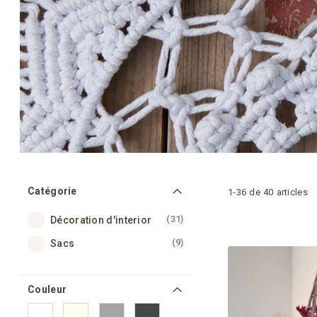
Catégorie
1
-
36
de
40
articles
articles
31
Décoration d'interior
articles
9
Sacs
Couleur