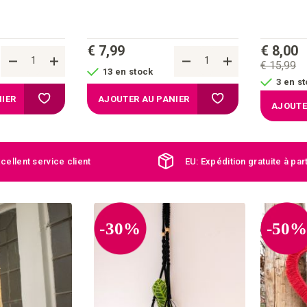
Zadar
€ 7,99
€ 8,00
€ 15,99
13 en stock
3 en s
Ajouter à la liste d'achats
Ajouter à la liste d'a
IER
AJOUTER AU PANIER
AJOUTE
cellent service client
EU: Expédition gratuite à par
-30%
-50