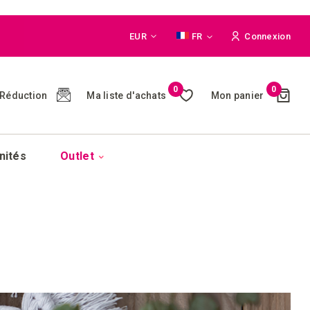
Monnaie
Langue
EUR
FR
Connexion
Cart
0
0
Ma liste d'achats
Mon panier
Réduction
(
)
nités
Outlet