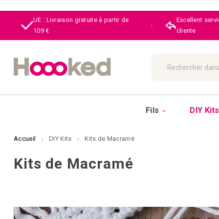
UE : Livraison gratuite à partir de
Excellent serv
|
109 €
cliente
Chercher
Fils
DIY Kit
Accueil
DIY Kits
Kits de Macramé
Kits de Macramé