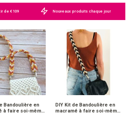
tir de €109
Nouveaux produits chaque jour
de Bandoulière en
DIY Kit de Bandoulière en
 à faire soi-même
macramé à faire soi-même
 Brique
Sumatra Noir