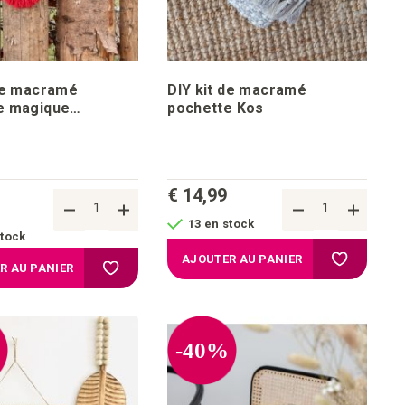
 de macramé
DIY kit de macramé
e magique
pochette Kos
ue Heart & Love
€ 14,99
13 en stock
stock
Ajouter à l
AJOUTER AU PANIER
'achats
Ajouter à la liste d'achats
R AU PANIER
%
-40%