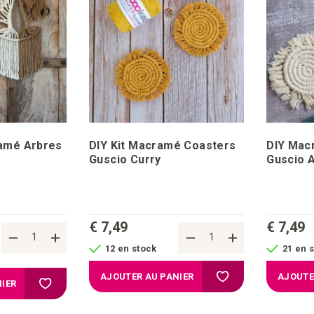
ramé Arbres
DIY Kit Macramé Coasters
DIY Mac
Guscio Curry
Guscio 
€ 7,49
€ 7,49
12 en stock
21 en 
Ajouter à la liste d'a
AJOUTER AU PANIER
AJOUTE
Ajouter à la liste d'achats
IER