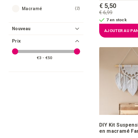
€ 5,50
articles
2
Macramé
€ 6,99
7 en stock
Nouveau
AJOUTER AU PAN
Prix
€3 - €50
DIY Kit Suspens
en macramé Fa