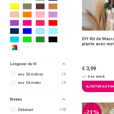
DIY Kit de Mac
plante avec mot
Longueur du fil
€ 3,99
article
1
env. 50 mètres
0 en stock
article
1
env. 54 meter
AJOUTER AU PAN
Niveau
articles
10
Débutant
-21%