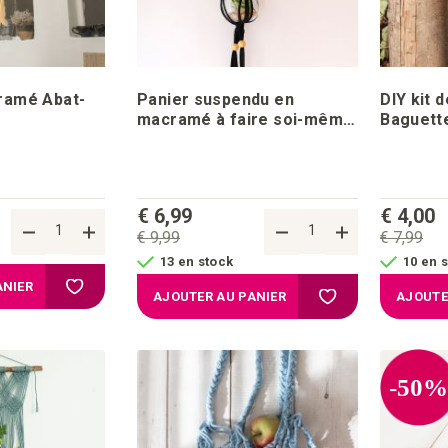
cramé Abat-
Panier suspendu en
DIY kit
macramé à faire soi-même
Baguett
en coton Zpagetti Nuit
suspend
Noire
€ 6,99
€ 4,00
€ 9,99
€ 7,99
13 en stock
10 en 
Ajouter à la liste d'achats
ANIER
Ajouter à la liste d
AJOUTER AU PANIER
AJOUTE
-50