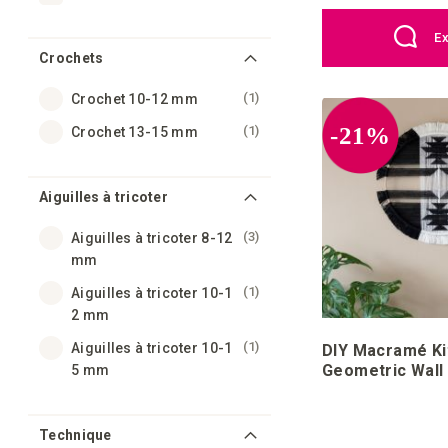
Ex
Crochets
article
1
Crochet 10-12 mm
article
-21%
1
Crochet 13-15 mm
Aiguilles à tricoter
articles
3
Aiguilles à tricoter 8-12
mm
article
1
Aiguilles à tricoter 10-1
2 mm
article
1
Aiguilles à tricoter 10-1
DIY Macramé Ki
Geometric Wall
5 mm
Technique