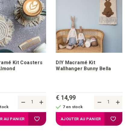
ramé Kit Coasters
DIY Macramé Kit
Almond
Wallhanger Bunny Bella
€ 14,99
stock
7 en stock
chats
Ajouter à la liste d'achats
Ajouter à l
R AU PANIER
AJOUTER AU PANIER