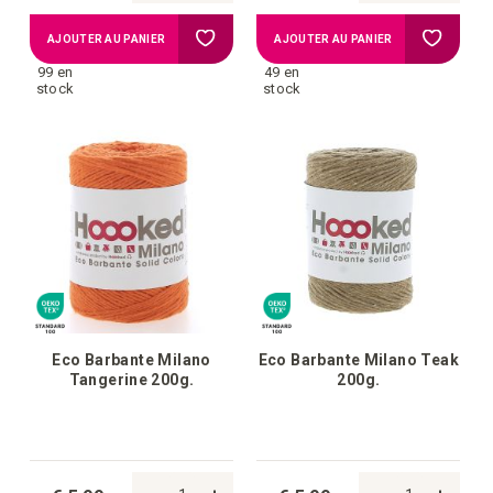
Ajouter
Ajouter
AJOUTER AU PANIER
AJOUTER AU PANIER
99 en
49 en
à
à
stock
stock
la
la
liste
liste
d'achats
d'achat
Eco Barbante Milano
Eco Barbante Milano Teak
Tangerine 200g.
200g.