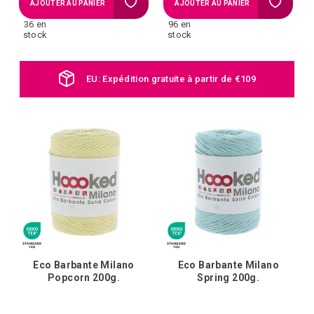
Ajouter
Ajouter
AJOUTER AU PANIER
AJOUTER AU PANIER
36 en
96 en
à
à
stock
stock
la
la
EU: Expédition gratuite à partir de €109
liste
liste
d'achats
d'achat
Eco Barbante Milano
Eco Barbante Milano
Popcorn 200g.
Spring 200g.