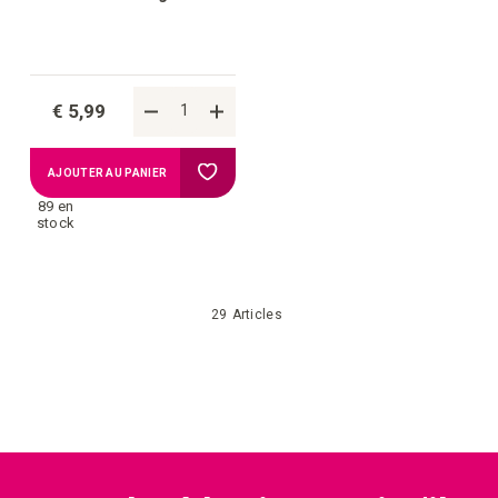
€ 5,99
Ajouter
AJOUTER AU PANIER
89 en
à
stock
la
29
Articles
liste
d'achats