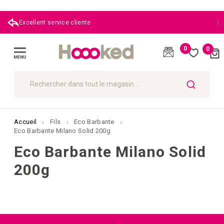
|
Excellent service cliente
0
0
Cart
(
)
Affichage
navigation
CHERCHER
Accueil
Fils
Eco Barbante
Eco Barbante Milano Solid 200g
Eco Barbante Milano Solid
200g