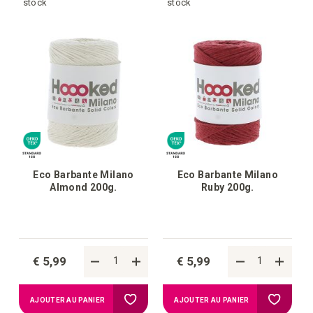
à
à
stock
stock
la
la
liste
liste
d'achats
d'achat
Eco Barbante Milano
Eco Barbante Milano
Almond 200g.
Ruby 200g.
€ 5,99
€ 5,99
Ajouter
Ajouter
AJOUTER AU PANIER
AJOUTER AU PANIER