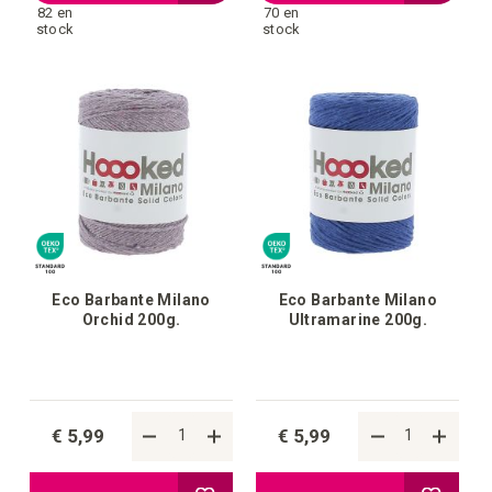
82 en
70 en
à
à
stock
stock
la
la
liste
liste
d'achats
d'achat
Eco Barbante Milano
Eco Barbante Milano
Orchid 200g.
Ultramarine 200g.
€ 5,99
€ 5,99