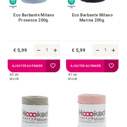
Eco Barbante Milano
Eco Barbante Milano
Provence 200g.
Marina 200g.
€ 5,99
€ 5,99
Ajouter
Ajouter
AJOUTER AU PANIER
AJOUTER AU PANIER
65 en
41 en
à
à
stock
stock
la
la
liste
liste
d'achats
d'achat