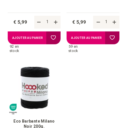
€ 5,99
€ 5,99
Ajouter
Ajouter
AJOUTER AU PANIER
AJOUTER AU PANIER
92 en
59 en
à
à
stock
stock
la
la
liste
liste
d'achats
d'achat
Eco Barbante Milano
Noir 200g.