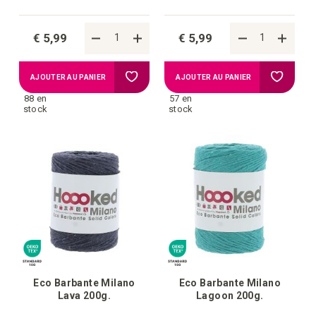
€ 5,99
€ 5,99
Ajouter
Ajouter
AJOUTER AU PANIER
AJOUTER AU PANIER
88 en
57 en
à
à
stock
stock
la
la
liste
liste
d'achats
d'achat
Eco Barbante Milano
Eco Barbante Milano
Lava 200g.
Lagoon 200g.