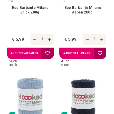
Eco Barbante Milano
Eco Barbante Milano
Brick 200g.
Aspen 200g.
€ 5,99
€ 5,99
Ajouter
Ajouter
AJOUTER AU PANIER
AJOUTER AU PANIER
54 en
41 en
à
à
stock
stock
la
la
liste
liste
d'achats
d'achat