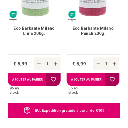
Eco Barbante Milano
Eco Barbante Milano
Lima 200g.
Punch 200g.
€ 5,99
€ 5,99
Ajouter
Ajouter
AJOUTER AU PANIER
AJOUTER AU PANIER
95 en
35 en
à
à
stock
stock
la
la
EU: Expédition gratuite à partir de €109
liste
liste