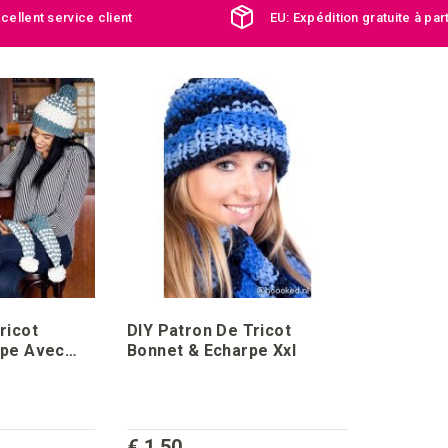
cellent service client
EU: Expédition gratuite à par
ricot
DIY Patron De Tricot
rpe Avec
Bonnet & Echarpe Xxl
€ 1,50