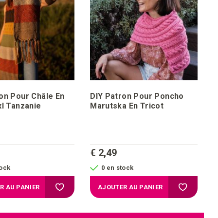
on Pour Châle En
DIY Patron Pour Poncho
xl Tanzanie
Marutska En Tricot
€ 2,49
tock
0 en stock
chats
Ajouter à la liste d'achats
Ajouter à l
R AU PANIER
AJOUTER AU PANIER