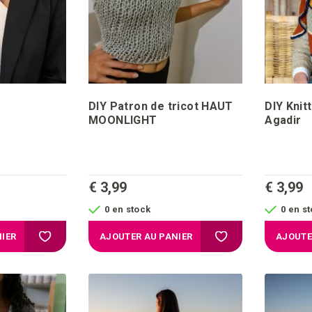
DIY Patron de tricot HAUT
DIY Knit
MOONLIGHT
Agadir
€ 3,99
€ 3,99
0 en stock
0 en s
Ajouter à la liste d'achats
Ajouter à la liste d'a
IER
AJOUTER AU PANIER
AJOUTE