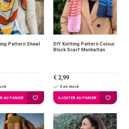
ting Pattern Shawl
DIY Knitting Pattern Colour
Block Scarf Manhattan
€ 2,99
tock
0 en stock
chats
Ajouter à la liste d'achats
Ajouter à l
R AU PANIER
AJOUTER AU PANIER