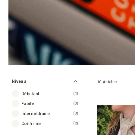
Niveau
10
Articles
article
1
Débutant
articles
3
Facile
articles
3
Intermédiaire
articles
2
Confirmé