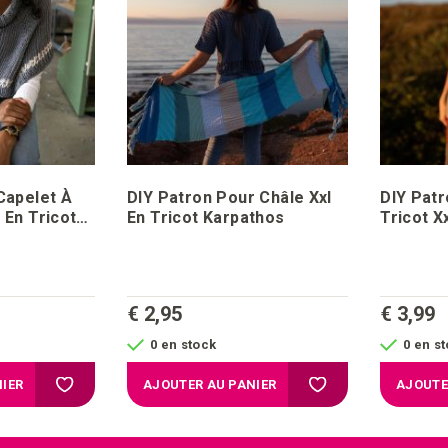
Capelet À
DIY Patron Pour Châle Xxl
DIY Patr
 En Tricot
En Tricot Karpathos
Tricot X
€ 2,95
€ 3,99
0 en stock
0 en s
Ajouter à la liste d'achats
Ajouter à la liste d'a
IER
AJOUTER AU PANIER
AJOUTE