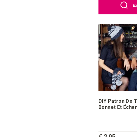
Ex
DIY Patron De T
Bonnet Et Écha
Pompons
€ 2,95