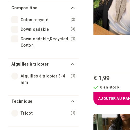
Composition
articles
2
Coton recyclé
articles
3
Downloadable
article
1
Downloadable,Recycled
Cotton
Aiguilles à tricoter
article
1
Aiguilles à tricoter 3-4
€ 1,99
mm
0 en stock
AJOUTER AU PAN
Technique
article
1
Tricot