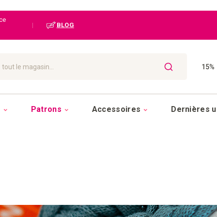
ice
|
BLOG
15% 
CHERCHER
s
Patrons
Accessoires
Dernières u