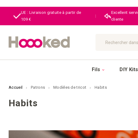
UE : Livraison gratuite à partir de
Excellent serv
|
109 €
cliente
Chercher
Fils
DIY Kit
Accueil
Patrons
Modèles de tricot
Habits
Habits