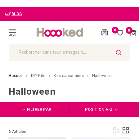
UE : Livraison gratuite à partir de 109 €
0
0
Cart
(
)
Affichage
navigation
CHERCHER
Accueil
DIY Kits
Kits saisonniers
Halloween
Halloween
FILTRER PAR
POSITION A-Z
Affi
Liste
Grille
6
Articles
en