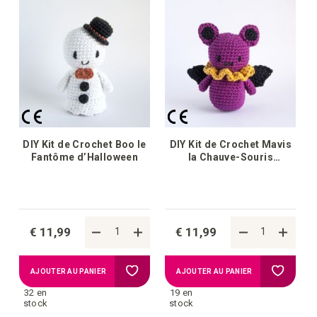
DIY Kit de Crochet Boo le
DIY Kit de Crochet Mavis
Fantôme d’Halloween
la Chauve-Souris
d’Halloween
€ 11,99
€ 11,99
Ajouter
Ajouter
AJOUTER AU PANIER
AJOUTER AU PANIER
32 en
19 en
à
à
stock
stock