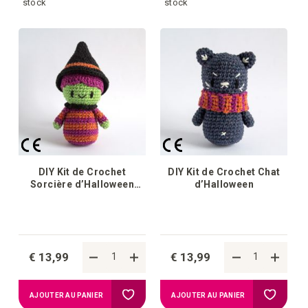
à
à
stock
stock
la
la
liste
liste
d'achats
d'achat
DIY Kit de Crochet
DIY Kit de Crochet Chat
Sorcière d’Halloween
d’Halloween
Wicked
€ 13,99
€ 13,99
Ajouter
Ajouter
AJOUTER AU PANIER
AJOUTER AU PANIER