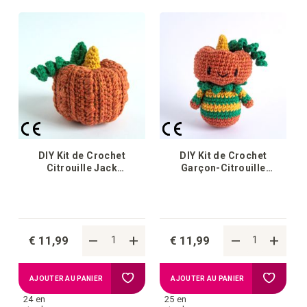
la
la
liste
liste
d'achats
d'achat
DIY Kit de Crochet
DIY Kit de Crochet
Citrouille Jack
Garçon-Citrouille
d’Halloween
d’Halloween
€ 11,99
€ 11,99
Ajouter
Ajouter
AJOUTER AU PANIER
AJOUTER AU PANIER
24 en
25 en