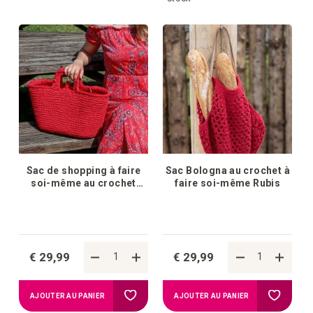
la
la
liste
liste
d'achats
d'achat
Sac de shopping à faire
Sac Bologna au crochet à
soi-même au crochet
faire soi-même Rubis
Rouge à lèvres
€ 29,99
€ 29,99
Ajouter
Ajouter
AJOUTER AU PANIER
AJOUTER AU PANIER