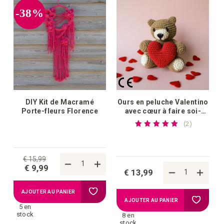
-38%
DIY Kit de Macramé
Ours en peluche Valentino
Porte-fleurs Florence
avec cœur à faire soi-
même au crochet
Notation:
commentai
2
100%
€ 15,99
€ 9,99
€ 13,99
Ajouter
AJOUTER AU PANIER
Ajouter
AJOUTER AU PANIER
5 en
à
stock
8 en
à
stock