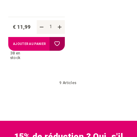
€ 11,99
Ajouter
AJOUTER AU PANIER
38 en
à
stock
la
9
Articles
liste
d'achats
15% de réduction ? Oui, s'il