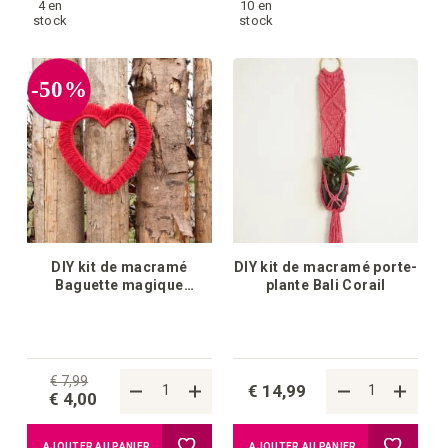
4 en
10 en
à
à
stock
stock
la
la
-50%
liste
liste
d'achats
d'achat
DIY kit de macramé
DIY kit de macramé porte-
Baguette magique
plante Bali Corail
suspendue Heart & Love
€ 7,99
€ 14,99
€ 4,00
Ajouter
Ajouter
AJOUTER AU PANIER
AJOUTER AU PANIER