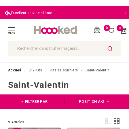
|
Excellent service cliente
0
0
Cart
(
)
Affichage
navigation
CHERCHER
Accueil
DIY Kits
Kits saisonniers
Saint-Valentin
Saint-Valentin
FILTRER PAR
POSITION A-Z
Affi
Liste
Grille
9
Articles
en