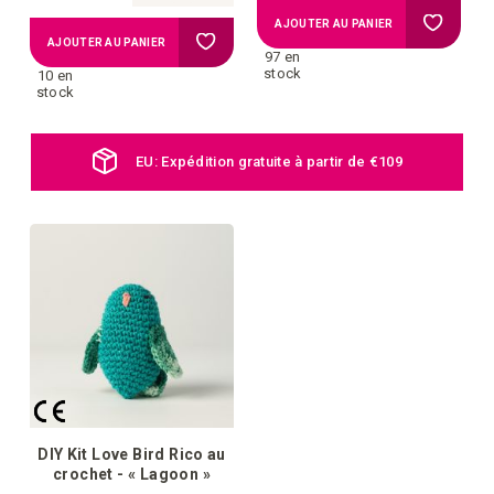
Ajouter
AJOUTER AU PANIER
Ajouter
AJOUTER AU PANIER
97 en
à
stock
10 en
à
stock
la
la
EU: Expédition gratuite à partir de €109
liste
liste
d'achat
d'achats
DIY Kit Love Bird Rico au
crochet - « Lagoon »