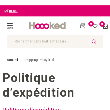
BLOG
0
0
Cart
(
)
Affichage
navigation
CHERCHER
Accueil
Shipping Policy [FR]
Politique
d’expédition
Politique d’expédition