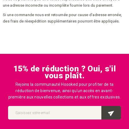
une adresse incorrecte ou incomplète fournie lors du paiement.
Si une commande nous est retournée pour cause d’adresse erronée,
des frais de réexpédition supplémentaires pourront être appliqués.
15% de réduction ? Oui, s'il
vous plaît.
Rejoins la communauté Hoooked pour profiter de ta
réduction de bienvenue, ainsi qu'un accès en avant-
première aux nouvelles collections et aux offres exclusives.
Inscription
à
INS
notre
newsletter
: