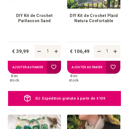
DIY Kit de Crochet
DIY Kit de Crochet Plaid
Paillasson Sand
Natura Confortable
€ 39,99
€ 106,49
Ajouter
Ajouter
AJOUTER AU PANIER
AJOUTER AU PANIER
8 en
8 en
à
à
stock
stock
la
la
EU: Expédition gratuite à partir de €109
liste
liste
d'achats
d'achat