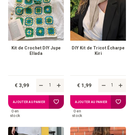
Kit de Crochet DIY Jupe
DIY Kit de Tricot Écharpe
Ellada
Kiri
€ 3,99
€ 1,99
Ajouter
Ajouter
AJOUTER AU PANIER
AJOUTER AU PANIER
0 en
0 en
à
à
stock
stock
la
la