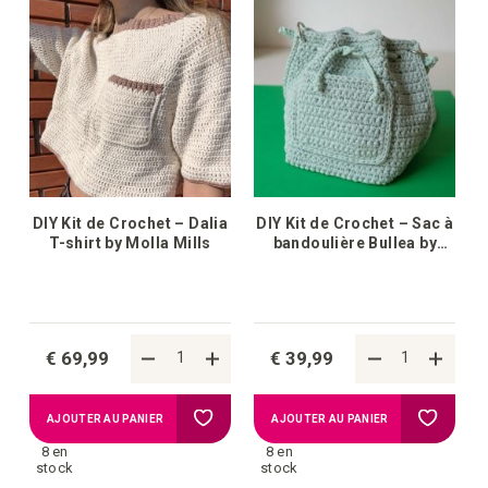
la
la
liste
liste
d'achats
d'achat
DIY Kit de Crochet – Dalia
DIY Kit de Crochet – Sac à
T-shirt by Molla Mills
bandoulière Bullea by
Molla Mills
€ 69,99
€ 39,99
Ajouter
Ajouter
AJOUTER AU PANIER
AJOUTER AU PANIER
8 en
8 en
à
à
stock
stock