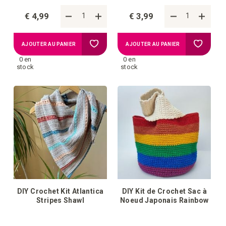
€ 4,99
€ 3,99
Ajouter
Ajouter
AJOUTER AU PANIER
AJOUTER AU PANIER
0 en
0 en
à
à
stock
stock
la
la
liste
liste
d'achats
d'achat
DIY Crochet Kit Atlantica
DIY Kit de Crochet Sac à
Stripes Shawl
Noeud Japonais Rainbow