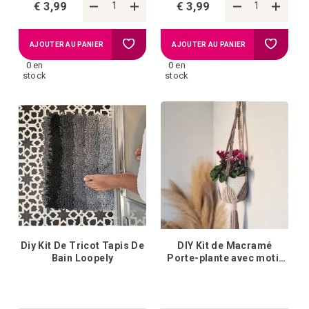
€ 3,99
€ 3,99
Ajouter
Ajouter
AJOUTER AU PANIER
AJOUTER AU PANIER
0 en
0 en
à
à
stock
stock
la
la
liste
liste
d'achats
d'achat
Diy Kit De Tricot Tapis De
DIY Kit de Macramé
Bain Loopely
Porte-plante avec motif
Leaf