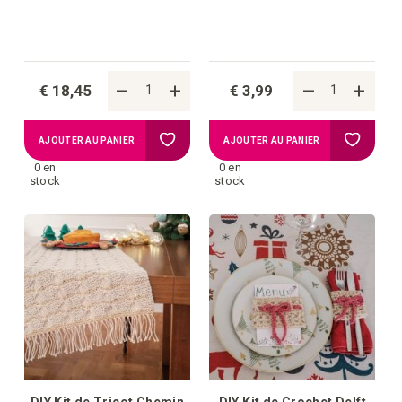
Zagreb
€ 18,45
€ 3,99
Ajouter
Ajouter
AJOUTER AU PANIER
AJOUTER AU PANIER
0 en
0 en
à
à
stock
stock
la
la
liste
liste
d'achats
d'achat
DIY Kit de Tricot Chemin
DIY Kit de Crochet Delft