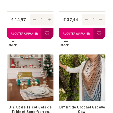
€ 14,97
€ 37,44
Ajouter
Ajouter
AJOUTER AU PANIER
AJOUTER AU PANIER
0 en
0 en
à
à
stock
stock
la
la
liste
liste
d'achats
d'achat
DIY Kit de Tricot Sets de
DIY Kit de Crochet Groove
Table et Sous-Verres
Cowl