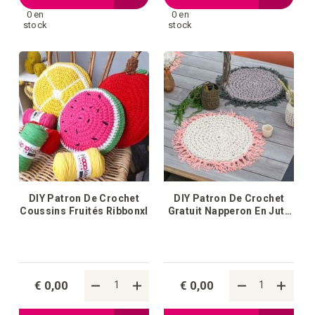
0 en
0 en
à
à
stock
stock
la
la
liste
liste
d'achats
d'achat
DIY Patron De Crochet
DIY Patron De Crochet
Coussins Fruités Ribbonxl
Gratuit Napperon En Jute
Serra
€ 0,00
€ 0,00