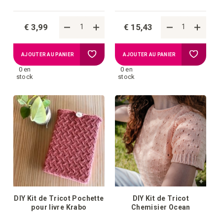
€ 3,99
€ 15,43
Ajouter
Ajouter
AJOUTER AU PANIER
AJOUTER AU PANIER
0 en
0 en
à
à
stock
stock
la
la
liste
liste
d'achats
d'achat
DIY Kit de Tricot Pochette
DIY Kit de Tricot
pour livre Krabo
Chemisier Ocean