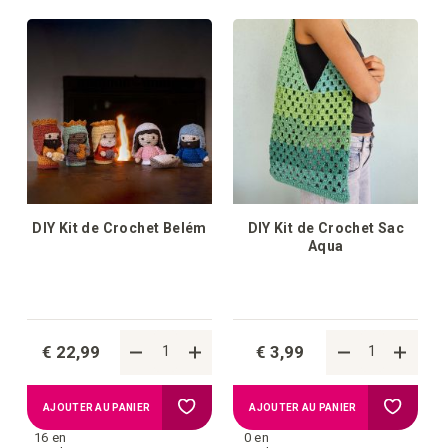
la
la
liste
liste
d'achats
d'achat
DIY Kit de Crochet Belém
DIY Kit de Crochet Sac
Aqua
€ 22,99
€ 3,99
Ajouter
Ajouter
AJOUTER AU PANIER
AJOUTER AU PANIER
16 en
0 en