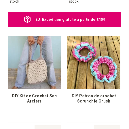
à
à
stock
stock
la
la
EU: Expédition gratuite à partir de €109
liste
liste
d'achats
d'achat
DIY Kit de Crochet Sac
DIY Patron de crochet
Arclets
Scrunchie Crush