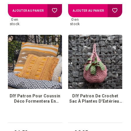
Ajouter
Ajouter
AJOUTER AU PANIER
AJOUTER AU PANIER
0 en
0 en
à
à
stock
stock
la
la
liste
liste
d'achats
d'achat
DIY Patron Pour Coussin
DIY Patron De Crochet
Déco Formentera En
Sac À Plantes D'Extérieur
Macramé
En Jute Osasco