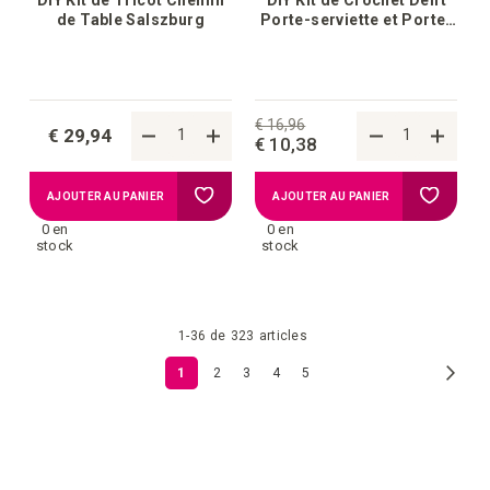
de Table Salszburg
Porte-serviette et Porte-
carte de menu de Noël
€ 16,96
€ 29,94
€ 10,38
Ajouter
Ajouter
AJOUTER AU PANIER
AJOUTER AU PANIER
0 en
0 en
à
à
stock
stock
la
la
1
-
36
de
323
articles
liste
liste
Page
Page
Suiv.
Vous
Page
Page
Page
Page
1
2
3
4
5
d'achats
d'achat
lisez
actuellement
la