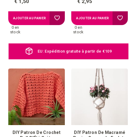
€ 1,50
€ 2,95
Ajouter
Ajouter
AJOUTER AU PANIER
AJOUTER AU PANIER
0 en
0 en
à
à
stock
stock
la
la
EU: Expédition gratuite à partir de €109
liste
liste
d'achats
d'achat
DIY Patron De Crochet
DIY Patron De Macramé