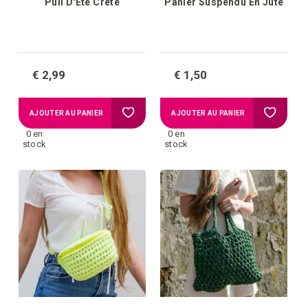
Pull D'Été Crète
Panier Suspendu En Jute
€ 2,99
€ 1,50
Ajouter
Ajouter
AJOUTER AU PANIER
AJOUTER AU PANIER
0 en
0 en
à
à
stock
stock
la
la
liste
liste
d'achats
d'achat