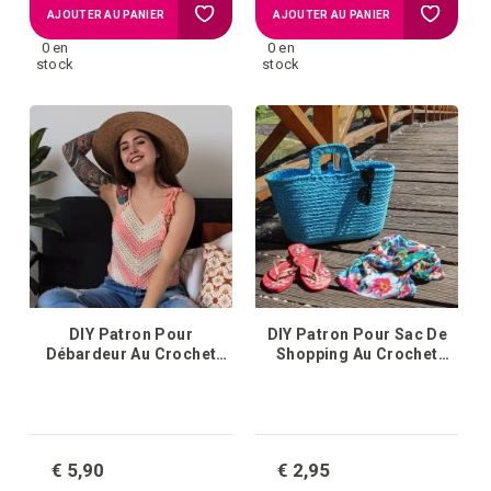
Ajouter
Ajouter
AJOUTER AU PANIER
AJOUTER AU PANIER
0 en
0 en
à
à
stock
stock
la
la
liste
liste
d'achats
d'achat
DIY Patron Pour
DIY Patron Pour Sac De
Débardeur Au Crochet
Shopping Au Crochet
Sugar Beach
Ribbonxl
€ 5,90
€ 2,95