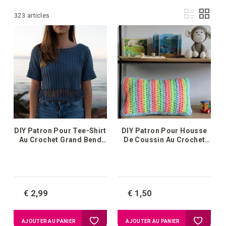
Affi
Liste
Grille
1
-
36
de
323
articles
en
DIY Patron Pour Tee-Shirt
DIY Patron Pour Housse
Au Crochet Grand Bend
De Coussin Au Crochet
Box
Arc-En-Ciel Néon
€ 2,99
€ 1,50
Ajouter
Ajouter
AJOUTER AU PANIER
AJOUTER AU PANIER