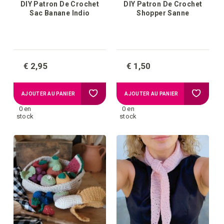
DIY Patron De Crochet
DIY Patron De Crochet
Sac Banane Indio
Shopper Sanne
€ 2,95
€ 1,50
Ajouter
Ajouter
AJOUTER AU PANIER
AJOUTER AU PANIER
0 en
0 en
à
à
stock
stock
la
la
liste
liste
d'achats
d'achat