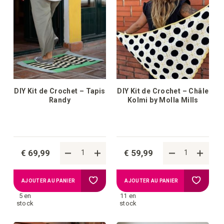
liste
liste
d'achats
d'achat
DIY Kit de Crochet – Tapis
DIY Kit de Crochet – Châle
Randy
Kolmi by Molla Mills
€ 69,99
€ 59,99
Ajouter
Ajouter
AJOUTER AU PANIER
AJOUTER AU PANIER
5 en
11 en
à
à
stock
stock