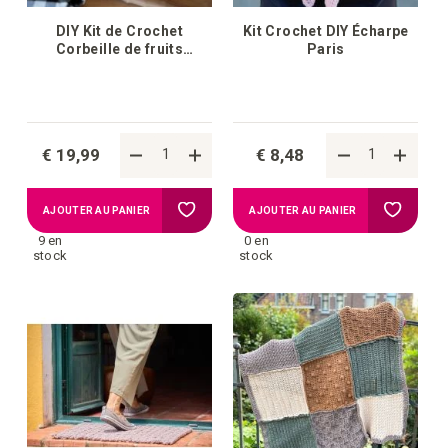
DIY Kit de Crochet
Kit Crochet DIY Écharpe
Corbeille de fruits
Paris
Amigurumi Monte
€ 19,99
€ 8,48
Ajouter
Ajouter
AJOUTER AU PANIER
AJOUTER AU PANIER
9 en
0 en
à
à
stock
stock
la
la
liste
liste
d'achats
d'achat