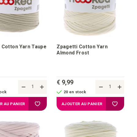
 Cotton Yarn Taupe
Zpagetti Cotton Yarn
Almond Frost
€ 9,99
tock
20 en stock
chats
Ajouter à la liste d'achats
Ajouter à l
R AU PANIER
AJOUTER AU PANIER