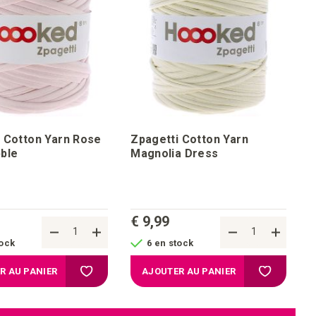
 Cotton Yarn Rose
Zpagetti Cotton Yarn
ble
Magnolia Dress
€ 9,99
tock
6 en stock
chats
Ajouter à la liste d'achats
Ajouter à l
R AU PANIER
AJOUTER AU PANIER