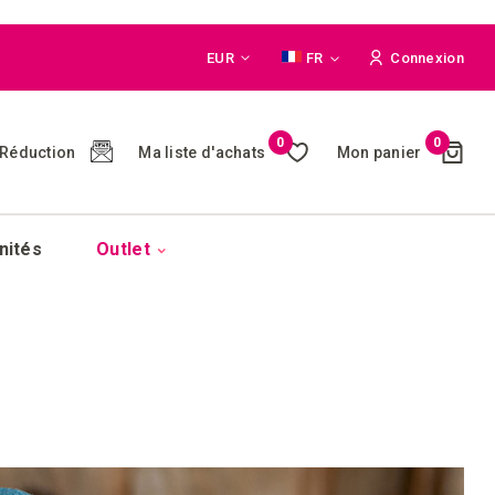
Monnaie
Langue
EUR
FR
Connexion
Cart
0
0
Ma liste d'achats
Mon panier
Réduction
(
)
nités
Outlet