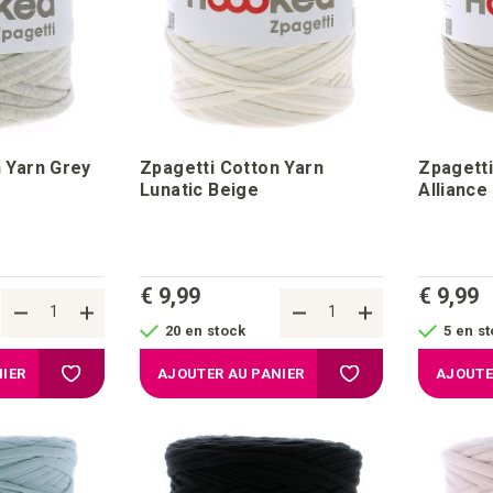
 Yarn Grey
Zpagetti Cotton Yarn
Zpagetti
Lunatic Beige
Alliance
€ 9,99
€ 9,99
20 en stock
5 en s
Ajouter à la liste d'achats
Ajouter à la liste d'a
IER
AJOUTER AU PANIER
AJOUTE