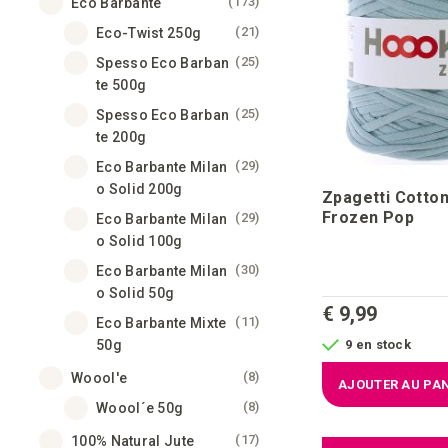
articles
173
Eco Barbante
articles
21
Eco-Twist 250g
articles
25
Spesso Eco Barban
te 500g
articles
25
Spesso Eco Barban
te 200g
articles
29
Eco Barbante Milan
o Solid 200g
Zpagetti Cotton
Frozen Pop
articles
29
Eco Barbante Milan
o Solid 100g
articles
30
Eco Barbante Milan
o Solid 50g
€ 9,99
articles
11
Eco Barbante Mixte
50g
9 en stock
articles
8
Woool'e
AJOUTER AU PAN
articles
8
Woool´e 50g
articles
17
100% Natural Jute