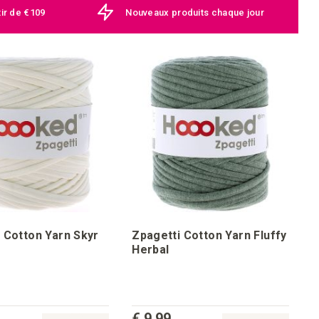
tir de €109
Nouveaux produits chaque jour
 Cotton Yarn Skyr
Zpagetti Cotton Yarn Fluffy
Herbal
€ 9,99