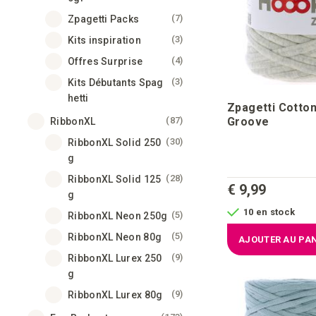
articles
7
Zpagetti Packs
articles
3
Kits inspiration
articles
4
Offres Surprise
articles
3
Kits Débutants Spag
hetti
Zpagetti Cotton
articles
Groove
87
RibbonXL
articles
30
RibbonXL Solid 250
g
articles
28
RibbonXL Solid 125
€ 9,99
g
10 en stock
articles
5
RibbonXL Neon 250g
articles
5
RibbonXL Neon 80g
AJOUTER AU PAN
articles
9
RibbonXL Lurex 250
g
articles
9
RibbonXL Lurex 80g