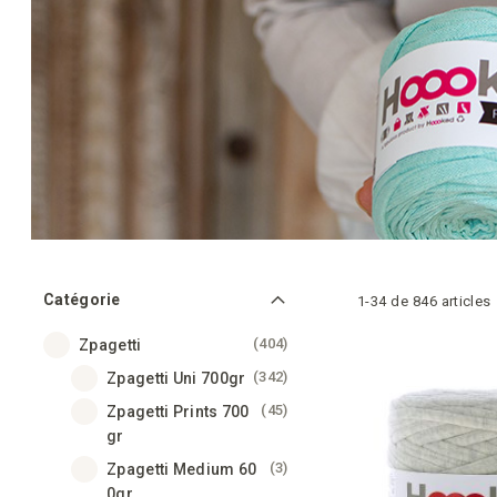
Catégorie
1
-
34
de
846
articles
articles
404
Zpagetti
articles
342
Zpagetti Uni 700gr
articles
45
Zpagetti Prints 700
gr
articles
3
Zpagetti Medium 60
0gr