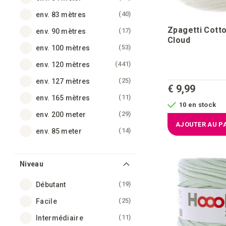
articles
40
env. 83 mètres
Zpagetti Cotto
articles
17
env. 90 mètres
Cloud
articles
53
env. 100 mètres
articles
441
env. 120 mètres
articles
25
env. 127 mètres
€ 9,99
articles
11
env. 165 mètres
10 en stock
articles
29
env. 200 meter
AJOUTER AU P
articles
14
env. 85 meter
Niveau
articles
19
Débutant
articles
25
Facile
articles
11
Intermédiaire