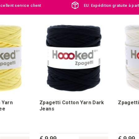
cellent service client
EU: Expédition gratuite à par
 Yarn
Zpagetti Cotton Yarn Dark
Zpagetti
ee
Jeans
€ 9,99
€ 9,99