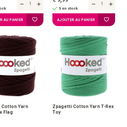
tock
5 en stock
chats
Ajouter à la liste d'achats
Ajouter à l
R AU PANIER
AJOUTER AU PANIER
 Cotton Yarn
Zpagetti Cotton Yarn T-Rex
x Flag
Toy