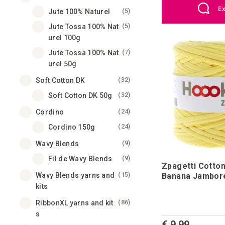
Ex
articles
5
Jute 100% Naturel
articles
5
Jute Tossa 100% Nat
urel 100g
articles
7
Jute Tossa 100% Nat
urel 50g
articles
32
Soft Cotton DK
articles
32
Soft Cotton DK 50g
articles
24
Cordino
articles
24
Cordino 150g
articles
9
Wavy Blends
articles
9
Fil de Wavy Blends
Zpagetti Cotton
articles
15
Banana Jambor
Wavy Blends yarns and
kits
articles
86
RibbonXL yarns and kit
s
€ 9,99