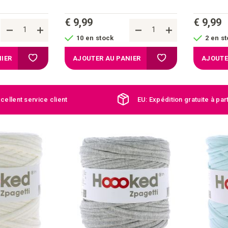
€ 9,99
€ 9,99
10 en stock
2 en s
Ajouter à la liste d'achats
Ajouter à la liste d'a
IER
AJOUTER AU PANIER
AJOUTE
cellent service client
EU: Expédition gratuite à par