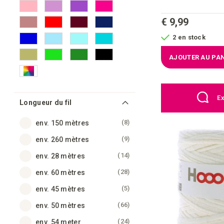
€ 9,99
2 en stock
AJOUTER AU PAN
Ex
Longueur du fil
articles
8
env. 150 mètres
articles
9
env. 260 mètres
articles
14
env. 28 mètres
articles
28
env. 60 mètres
articles
5
env. 45 mètres
articles
66
env. 50 mètres
articles
24
env. 54 meter