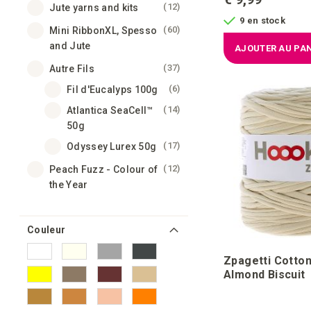
articles
12
Jute yarns and kits
9 en stock
articles
60
Mini RibbonXL, Spesso
and Jute
AJOUTER AU PAN
articles
37
Autre Fils
articles
6
Fil d'Eucalyps 100g
articles
14
Atlantica SeaCell™
50g
articles
17
Odyssey Lurex 50g
articles
12
Peach Fuzz - Colour of
the Year
Couleur
Zpagetti Cotton
Almond Biscuit