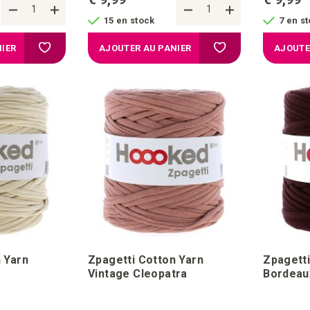
15 en stock
7 en s
Ajouter à la liste d'achats
Ajouter à la liste d'a
IER
AJOUTER AU PANIER
AJOUTE
 Yarn
Zpagetti Cotton Yarn
Zpagetti
Vintage Cleopatra
Bordeau