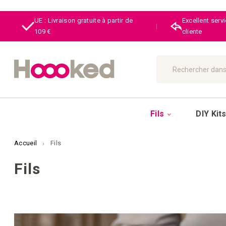
UE : Livraison gratuite à partir de
Excellent serv
|
109 €
cliente
Chercher
Fils
DIY Kit
Accueil
Fils
Fils