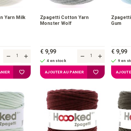
n Yarn Milk
Zpagetti Cotton Yarn
Zpagetti
Monster Wolf
Gum
€ 9,99
€ 9,99
4 en stock
9 en s
Ajouter à la liste d'achats
Ajouter à la liste d
ANIER
AJOUTER AU PANIER
AJOUTE