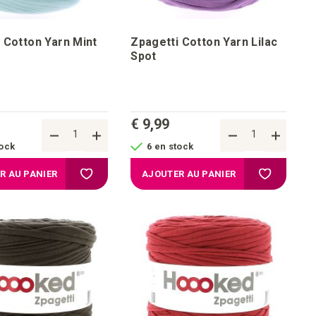
 Cotton Yarn Mint
Zpagetti Cotton Yarn Lilac
Spot
€ 9,99
tock
6 en stock
'achats
Ajouter à la liste d'achats
Ajouter à l
R AU PANIER
AJOUTER AU PANIER