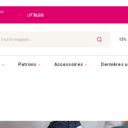
ice
|
BLOG
15% 
CHERCHER
s
Patrons
Accessoires
Dernières u