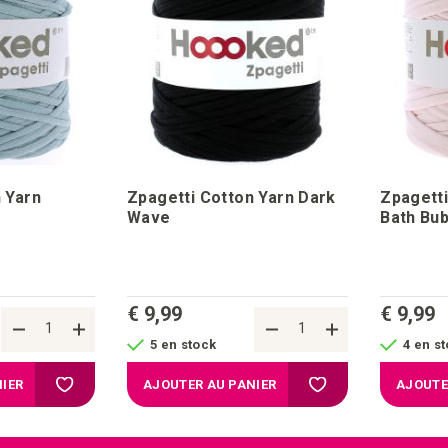
 Yarn
Zpagetti Cotton Yarn Dark
Zpagetti
Wave
Bath Bub
€ 9,99
€ 9,99
5 en stock
4 en s
Ajouter à la liste d'achats
Ajouter à la liste d'a
IER
AJOUTER AU PANIER
AJOUTE