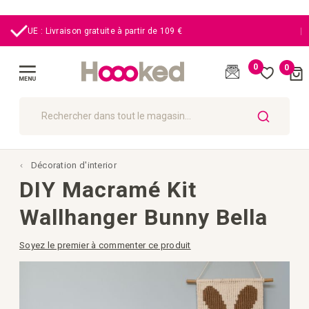
|
UE : Livraison gratuite à partir de 109 €
0
0
Cart
(
)
Affichage
navigation
CHERCHER
Décoration d'interior
DIY Macramé Kit
Wallhanger Bunny Bella
Soyez le premier à commenter ce produit
Passer
à
la
fin
de