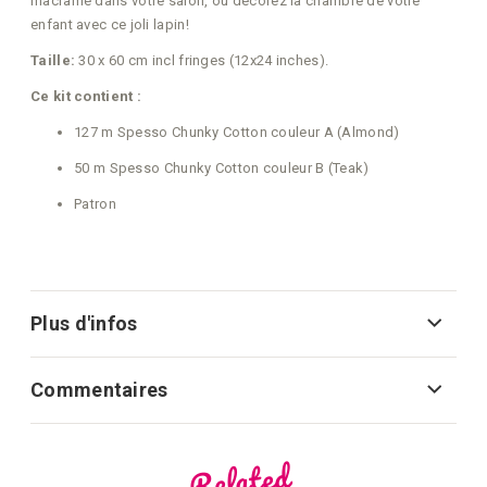
macramé dans votre salon, ou décorez la chambre de votre
enfant avec ce joli lapin!
Taille:
30 x 60 cm incl fringes (12x24 inches).
Ce kit contient :
127 m Spesso Chunky Cotton couleur A (Almond)
50 m Spesso Chunky Cotton couleur B (Teak)
Patron
Plus d'infos
Commentaires
Related