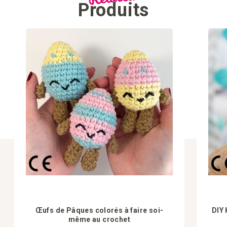
Produits
Œufs de Pâques colorés à faire soi-
DIY 
même au crochet