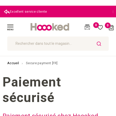
|
Excellent service cliente
0
0
Cart
(
)
Affichage
navigation
CHERCHER
Accueil
Secure payment [FR]
Paiement
sécurisé
Paiement sécurisé chez Hoooked