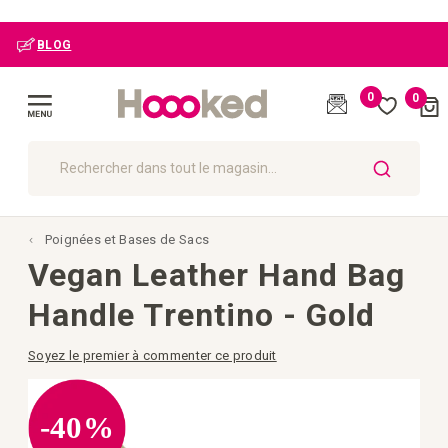
BLOG
0
0
Cart
(
)
Affichage
navigation
CHERCHER
Poignées et Bases de Sacs
Vegan Leather Hand Bag
Handle Trentino - Gold
Soyez le premier à commenter ce produit
Passer
à
la
-40%
fin
de