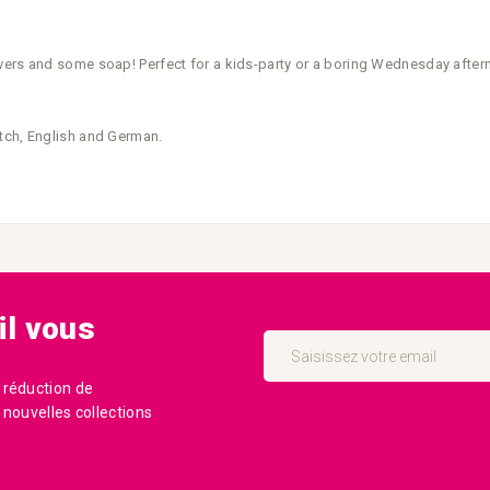
overs and some soap! Perfect for a kids-party or a boring Wednesday aft
utch, English and German.
il vous
Inscription
à
notre
newsletter
 réduction de
:
nouvelles collections