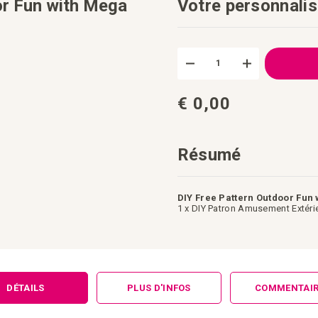
or Fun with Mega
Votre personnalis
DIY
En
Free
stock
Pattern
Outdoor
Fun
€ 0,00
with
Mega
Soap
Bubbles
Résumé
DIY Free Pattern Outdoor Fun
1 x DIY Patron Amusement Extéri
DÉTAILS
PLUS D'INFOS
COMMENTAIR