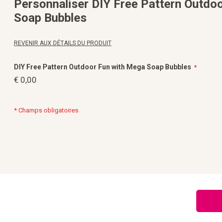
Personnaliser DIY Free Pattern Outdo
la
Galerie
Soap Bubbles
d’images
REVENIR AUX DÉTAILS DU PRODUIT
DIY Free Pattern Outdoor Fun with Mega Soap Bubbles
€ 0,00
* Champs obligatoires