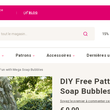
ice
|
BLOG
15% 
CHERCHER
s
Patrons
Accessoires
Dernières u
r Fun with Mega Soap Bubbles
DIY Free Pat
Soap Bubble
Soyez le premier à commenter ce
€ 0,00