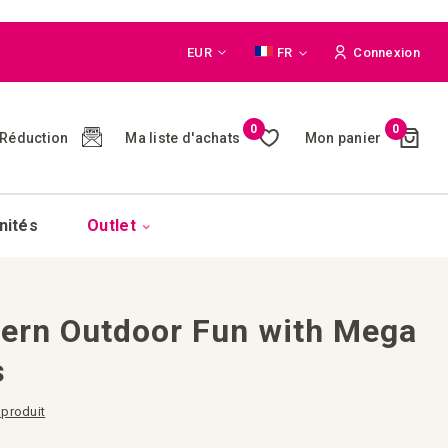
Monnaie
Langue
EUR
FR
Connexion
Cart
0
0
Ma liste d'achats
Mon panier
Réduction
(
)
nités
Outlet
tern Outdoor Fun with Mega
s
 produit