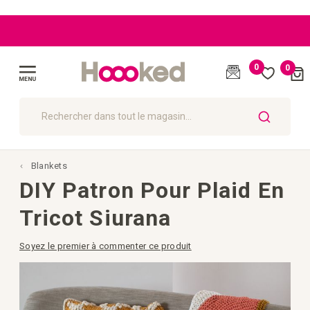
BLOG
BLOG
BLOG
Excellent
Excellent
UE :
UE :
|
|
Livraison
Livraison
service
service
|
|
gratuite
gratuite
cliente
cliente
0
0
Cart
à partir
à partir
(
)
de 109 €
de 109 €
Affichage
navigation
CHERCHER
Blankets
DIY Patron Pour Plaid En
Tricot Siurana
Soyez le premier à commenter ce produit
Passer
à
la
fin
de