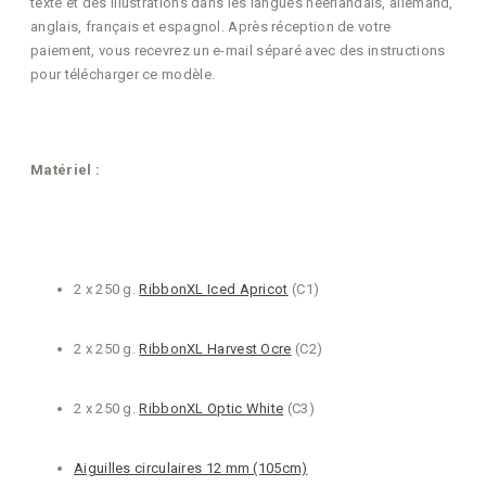
texte et des illustrations dans les langues néerlandais, allemand,
anglais, français et espagnol. Après réception de votre
paiement, vous recevrez un e-mail séparé avec des instructions
pour télécharger ce modèle.
Matériel :
2 x 250 g.
RibbonXL Iced Apricot
(C1)
2 x 250 g.
RibbonXL Harvest Ocre
(C2)
2 x 250 g.
RibbonXL Optic White
(C3)
Aiguilles circulaires 12 mm (105cm)