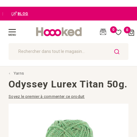
BLOG
0
0
Cart
(
)
Affichage
navigation
CHERCHER
Yarns
Odyssey Lurex Titan 50g.
Soyez le premier à commenter ce produit
Passer
à
la
fin
de
la
galerie