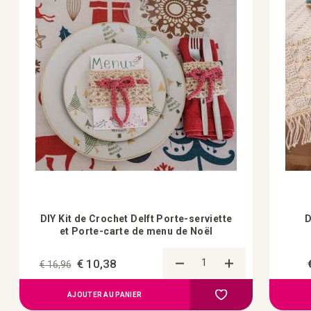
DIY Kit de Crochet Delft Porte-serviette
D
et Porte-carte de menu de Noël
€ 10,38
€ 16,96
Ajouter au compa
Ajouter à la liste d'a
AJOUTER AU PANIER