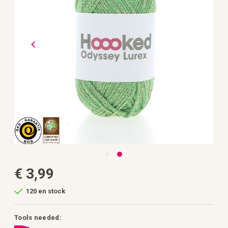
d’images
Passer
€ 3,99
au
début
de
120 en stock
la
Galerie
d’images
Tools needed: