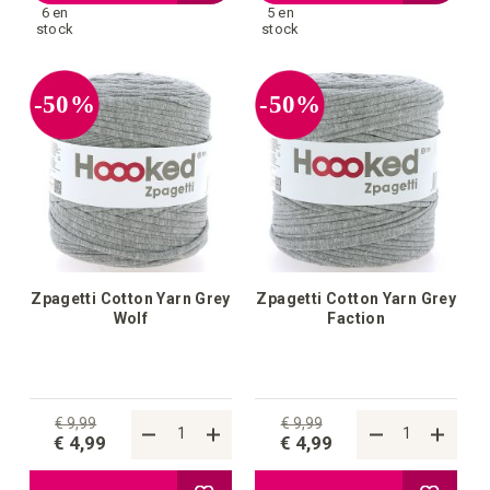
6 en
5 en
à
à
stock
stock
la
la
-50%
-50%
liste
liste
d'achats
d'achat
Zpagetti Cotton Yarn Grey
Zpagetti Cotton Yarn Grey
Wolf
Faction
€ 9,99
€ 9,99
€ 4,99
€ 4,99