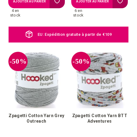
Ajouter
Ajouter
AJOUTER AU PANIER
AJOUTER AU PANIER
4 en
6 en
à
à
stock
stock
la
la
EU: Expédition gratuite à partir de €109
liste
liste
d'achats
d'achat
-50%
-50%
Zpagetti Cotton Yarn Grey
Zpagetti Cotton Yarn BTT
Outreach
Adventures