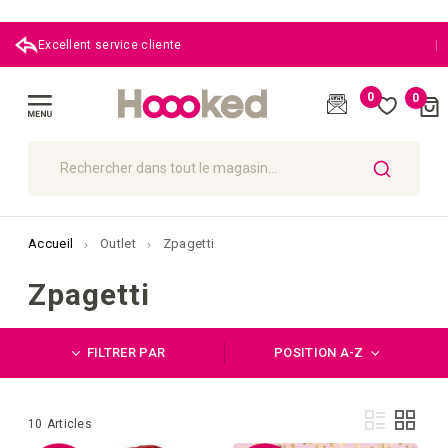
|
Excellent service cliente
0
0
Cart
(
)
Affichage
navigation
CHERCHER
Accueil
Outlet
Zpagetti
Zpagetti
FILTRER PAR
POSITION A-Z
Affi
Liste
Grille
10
Articles
en