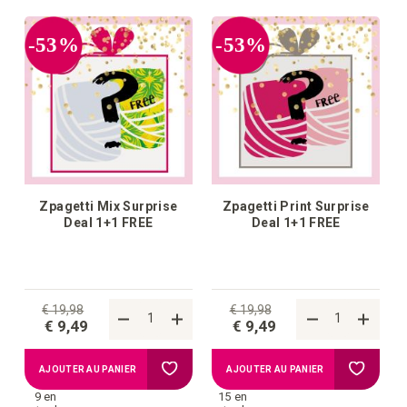
la
la
-53%
-53%
liste
liste
d'achats
d'achat
Zpagetti Mix Surprise
Zpagetti Print Surprise
Deal 1+1 FREE
Deal 1+1 FREE
€ 19,98
€ 19,98
€ 9,49
€ 9,49
Ajouter
Ajouter
AJOUTER AU PANIER
AJOUTER AU PANIER
9 en
15 en