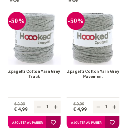
à
à
stock
stock
la
la
-50%
-50%
liste
liste
d'achats
d'achat
Zpagetti Cotton Yarn Grey
Zpagetti Cotton Yarn Grey
Track
Pavement
€ 9,99
€ 9,99
€ 4,99
€ 4,99
Ajouter
Ajouter
AJOUTER AU PANIER
AJOUTER AU PANIER