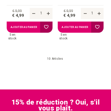
€ 9,99
€ 9,99
€ 4,99
€ 4,99
Ajouter
Ajouter
AJOUTER AU PANIER
AJOUTER AU PANIER
5 en
5 en
à
à
stock
stock
la
la
10
Articles
liste
liste
d'achats
d'achat
15% de réduction ? Oui, s'il
vous plaît.