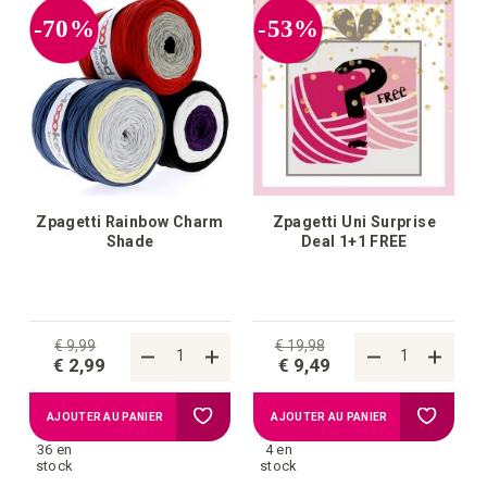
-70%
-53%
Zpagetti Rainbow Charm
Zpagetti Uni Surprise
Shade
Deal 1+1 FREE
€ 9,99
€ 19,98
€ 2,99
€ 9,49
Ajouter
Ajouter
AJOUTER AU PANIER
AJOUTER AU PANIER
36 en
4 en
à
à
stock
stock