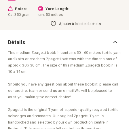
Poids:
Yarn Length:
Ca. 350 gram
env. 50 mètres
Ajouter à la liste d'achats
Détails
This medium Zpagetti bobbin contains 50 - 60 meters textile yarn
and knits or crochets Zpagetti patterns with the dimensions of
approx. 30 x 30 cm. The size of this medium Zpagetti bobbin is
10 x 14 cm.
Should you have any questions about these bobbin: please call
our crochet team or send us an e-mail.We will be pleased to
assit you making the correct choice!
Zpagetti is the original T-yarn of superior quality recycled textile
selvedges and remnants. Our original Zpagetti T-yarn is
handpicked and selected by our own production centre in
Portugal. This way we have full control on the workers