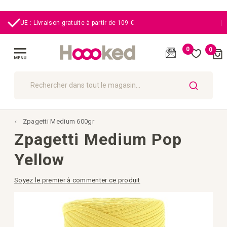
|
UE : Livraison gratuite à partir de 109 €
0
0
Cart
(
)
Affichage
navigation
CHERCHER
Zpagetti Medium 600gr
Zpagetti Medium Pop
Yellow
Soyez le premier à commenter ce produit
Passer
à
la
fin
de